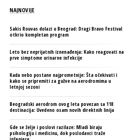
NAJNOVIJE
Sakis Rouvas dolazi u Beograd: Dragi Bravo Festival
otkrio kompletan program
Leto bez neprijatnih iznenađenja: Kako reagovati na
prve simptome urinarne infekcije
Kada nebo postane najprometnije: Šta očekivati i
kako se pripremiti za gužve na aerodromima u
letnjoj sezoni
Beogradski aerodrom ovog leta povezan sa 118
destinacija: Uvedeno osam novih direktnih linija
Gde se želje i poslovi razilaze: Mladi biraju
psihologiju i medicinu, dok poslodavci traže
inženjere