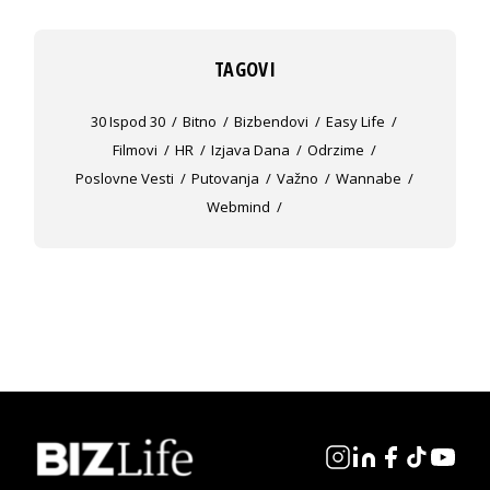
TAGOVI
30 Ispod 30
Bitno
Bizbendovi
Easy Life
Filmovi
HR
Izjava Dana
Odrzime
Poslovne Vesti
Putovanja
Važno
Wannabe
Webmind