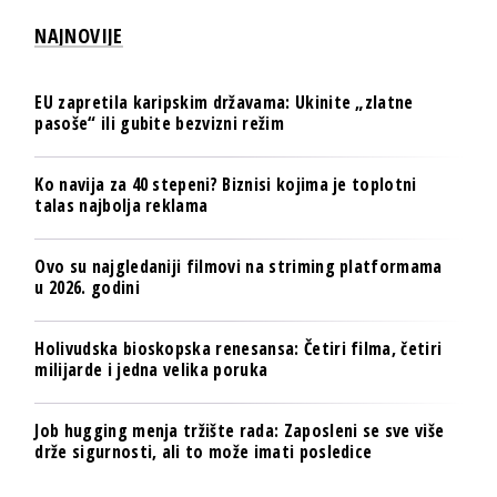
NAJNOVIJE
EU zapretila karipskim državama: Ukinite „zlatne
pasoše“ ili gubite bezvizni režim
Ko navija za 40 stepeni? Biznisi kojima je toplotni
talas najbolja reklama
Ovo su najgledaniji filmovi na striming platformama
u 2026. godini
Holivudska bioskopska renesansa: Četiri filma, četiri
milijarde i jedna velika poruka
Job hugging menja tržište rada: Zaposleni se sve više
drže sigurnosti, ali to može imati posledice