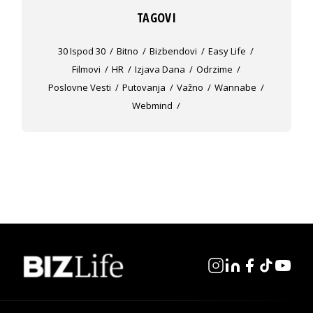
TAGOVI
30 Ispod 30
Bitno
Bizbendovi
Easy Life
Filmovi
HR
Izjava Dana
Odrzime
Poslovne Vesti
Putovanja
Važno
Wannabe
Webmind