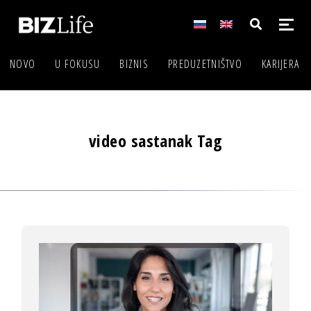
NOVO
U FOKUSU
BIZNIS
PREDUZETNIŠTVO
KARIJERA
video sastanak Tag