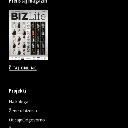
Prelistaj magazin
ČITAJ ONLINE
Projekti
Najkolega
Žene u biznisu
UticajnOdgovorno