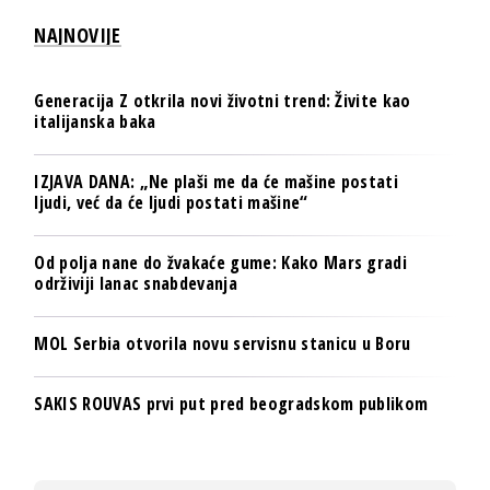
NAJNOVIJE
Generacija Z otkrila novi životni trend: Živite kao
italijanska baka
IZJAVA DANA: „Ne plaši me da će mašine postati
ljudi, već da će ljudi postati mašine“
Od polja nane do žvakaće gume: Kako Mars gradi
održiviji lanac snabdevanja
MOL Serbia otvorila novu servisnu stanicu u Boru
SAKIS ROUVAS prvi put pred beogradskom publikom