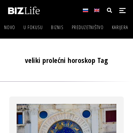
NOVO
U FOKUSU
BIZNIS
PREDUZETNIŠTVO
KARIJERA
veliki prolećni horoskop Tag