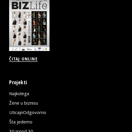
ČITAJ ONLINE
Projekti
Najkolega
Žene u biznisu
UticajnOdgovorno
Šta jedemo
30 ispod 30