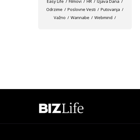
Easy Life
Filmovi
HR
Izjava Dana
Odrzime
Poslovne Vesti
Putovanja
Važno
Wannabe
Webmind