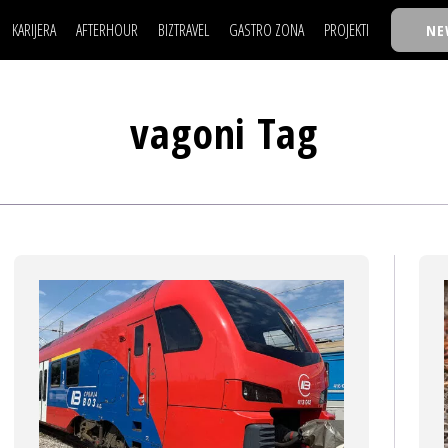
KARIJERA
AFTERHOUR
BIZTRAVEL
GASTRO ZONA
PROJEKTI
NE
POSAO
FILM I SCENA
NAJKOLEGA
LJUDI (HR)
KNJIGE
TASTY TALKS
POSAO
FILM I SCENA
NAJKOLEGA
JE
MOJ UGAO
AUTO SVET
30 ISPOD 30
vagoni Tag
LJUDI (HR)
KNJIGE
TASTY TALKS
USAVRŠAVANJE
STIL
BACK TO OFFIC
JE
MOJ UGAO
AUTO SVET
30 ISPOD 30
KNOW-HOW
WELLBEING
BIZBENDOVI
USAVRŠAVANJE
STIL
BACK TO OFFIC
BIZKOLEGIJUM
KNOW-HOW
WELLBEING
BIZBENDOVI
BMW BIZNIS LIG
BIZKOLEGIJUM
BIZLIFE WEEK
BMW BIZNIS LIG
IZJAVA GODINE
BIZLIFE WEEK
IZJAVA GODINE