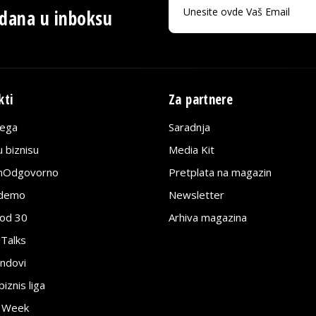
 dana u inboksu
kti
Za partnere
lega
Saradnja
 biznisu
Media Kit
jnOdgovorno
Pretplata na magazin
edemo
Newsletter
pod 30
Arhiva magazina
 Talks
ndovi
znis liga
e Week