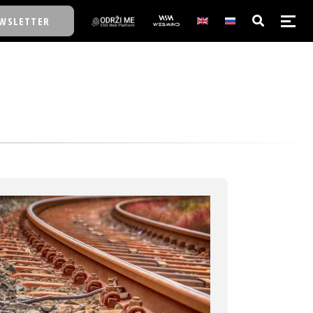
WSLETTER
E/SCHOOL
E/SCHOOL
A
A