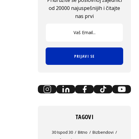
Pridružite se poslovnoj zajednici
od 20000 najuspešnijih i čitajte
nas prvi
PRIJAVI SE
TAGOVI
30 Ispod 30
Bitno
Bizbendovi