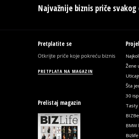
Najvažnije biznis priče svakog
Pretplatite se
Proje
Otkrijte priče koje pokreću biznis
Najko
Žene u
PRETPLATA NA MAGAZIN
Utica
Šta j
30 is
Prelistaj magazin
Tasty
BIZBe
BMW bi
Bizlif