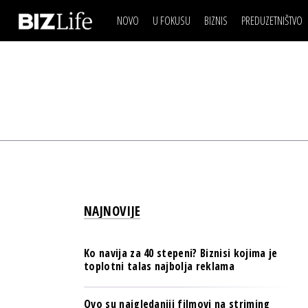
NOVO
U FOKUSU
BIZNIS
PREDUZETNIŠTVO
IZJAVA DANA
BIZNIS SCENA
VIDEO
REAL ESTATE
IZJAVA DANA
BIZNIS SCENA
BREND I KOMUNIKACI
VIDEO
REAL ESTATE
ESG & ENERGY
BREND I KOMUNIKACI
BANKE
ESG & ENERGY
OSIGURANJE
BANKE
TECH I AI
OSIGURANJE
BIZNIS & SPORT
NAJNOVIJE
TECH I AI
PULS REGIONA
BIZNIS & SPORT
NOVO NA RAFU
Ko navija za 40 stepeni? Biznisi kojima je
PULS REGIONA
toplotni talas najbolja reklama
NOVO NA RAFU
Ovo su najgledaniji filmovi na striming