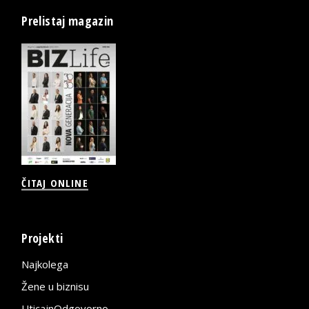
Prelistaj magazin
ČITAJ ONLINE
Projekti
Najkolega
Žene u biznisu
UticajnOdgovorno