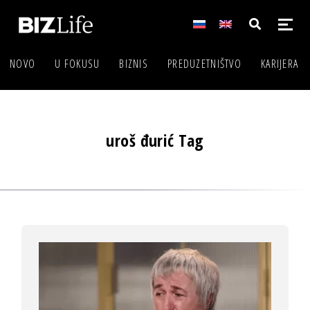
NOVO
U FOKUSU
BIZNIS
PREDUZETNIŠTVO
KARIJERA
uroš đurić Tag