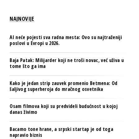
NAJNOVIJE
AI neće pojesti sva radna mesta: Ovo su najtraženiji
poslovi u Evropi u 2026.
Baja Patak: Milijarder koji ne troši novac, već uživa u
tome što ga ima
Kako je jedan strip zauvek promenio Betmena: Od
šaljivog superheroja do mračnog osvetnika
Osam filmova koji su predvideli budućnost u kojoj
danas živimo
Bacamo tone hrane, a srpski startap je od toga
napravio biznis