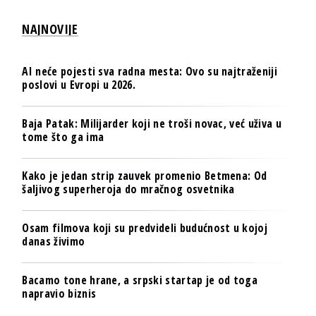
NAJNOVIJE
AI neće pojesti sva radna mesta: Ovo su najtraženiji
poslovi u Evropi u 2026.
Baja Patak: Milijarder koji ne troši novac, već uživa u
tome što ga ima
Kako je jedan strip zauvek promenio Betmena: Od
šaljivog superheroja do mračnog osvetnika
Osam filmova koji su predvideli budućnost u kojoj
danas živimo
Bacamo tone hrane, a srpski startap je od toga
napravio biznis