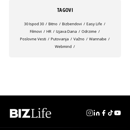
TAGOVI
30 Ispod 30
Bitno
Bizbendovi
Easy Life
Filmovi
HR
Izjava Dana
Odrzime
Poslovne Vesti
Putovanja
Važno
Wannabe
Webmind