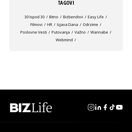
TAGOVI
30 Ispod 30
Bitno
Bizbendovi
Easy Life
Filmovi
HR
Izjava Dana
Odrzime
Poslovne Vesti
Putovanja
Važno
Wannabe
Webmind