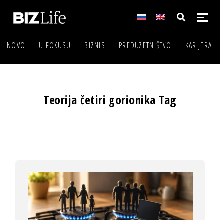
NOVO
U FOKUSU
BIZNIS
PREDUZETNIŠTVO
KARIJERA
Teorija četiri gorionika Tag