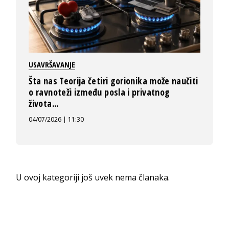
USAVRŠAVANJE
Šta nas Teorija četiri gorionika može naučiti
o ravnoteži između posla i privatnog
života...
04/07/2026 | 11:30
U ovoj kategoriji još uvek nema članaka.