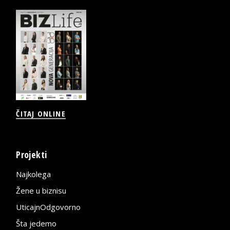
ČITAJ ONLINE
Projekti
Najkolega
Žene u biznisu
UticajnOdgovorno
Šta jedemo