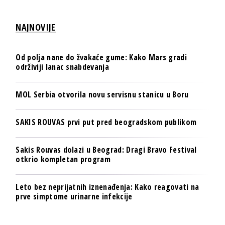
NAJNOVIJE
Od polja nane do žvakaće gume: Kako Mars gradi
održiviji lanac snabdevanja
MOL Serbia otvorila novu servisnu stanicu u Boru
SAKIS ROUVAS prvi put pred beogradskom publikom
Sakis Rouvas dolazi u Beograd: Dragi Bravo Festival
otkrio kompletan program
Leto bez neprijatnih iznenađenja: Kako reagovati na
prve simptome urinarne infekcije