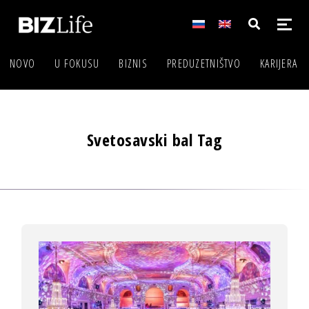
NOVO
U FOKUSU
BIZNIS
PREDUZETNIŠTVO
KARIJERA
Svetosavski bal Tag