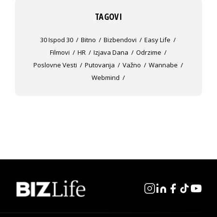
TAGOVI
30 Ispod 30
Bitno
Bizbendovi
Easy Life
Filmovi
HR
Izjava Dana
Odrzime
Poslovne Vesti
Putovanja
Važno
Wannabe
Webmind