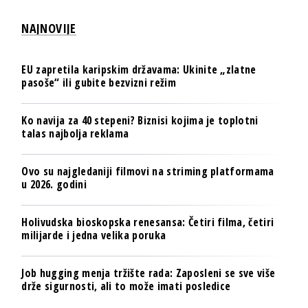
NAJNOVIJE
EU zapretila karipskim državama: Ukinite „zlatne
pasoše“ ili gubite bezvizni režim
Ko navija za 40 stepeni? Biznisi kojima je toplotni
talas najbolja reklama
Ovo su najgledaniji filmovi na striming platformama
u 2026. godini
Holivudska bioskopska renesansa: Četiri filma, četiri
milijarde i jedna velika poruka
Job hugging menja tržište rada: Zaposleni se sve više
drže sigurnosti, ali to može imati posledice