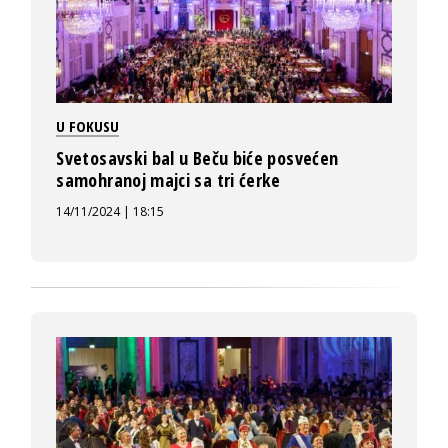
U FOKUSU
Svetosavski bal u Beču biće posvećen
samohranoj majci sa tri ćerke
14/11/2024 | 18:15