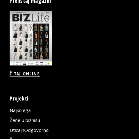
Prelistaj magazin
ČITAJ ONLINE
Projekti
Najkolega
Žene u biznisu
UticajnOdgovorno