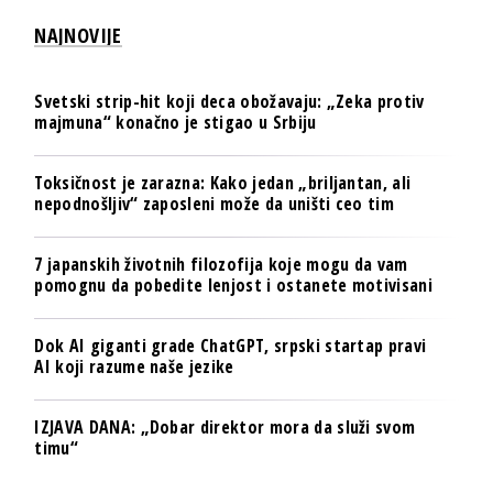
NAJNOVIJE
Svetski strip-hit koji deca obožavaju: „Zeka protiv
majmuna“ konačno je stigao u Srbiju
Toksičnost je zarazna: Kako jedan „briljantan, ali
nepodnošljiv“ zaposleni može da uništi ceo tim
7 japanskih životnih filozofija koje mogu da vam
pomognu da pobedite lenjost i ostanete motivisani
Dok AI giganti grade ChatGPT, srpski startap pravi
AI koji razume naše jezike
IZJAVA DANA: „Dobar direktor mora da služi svom
timu“