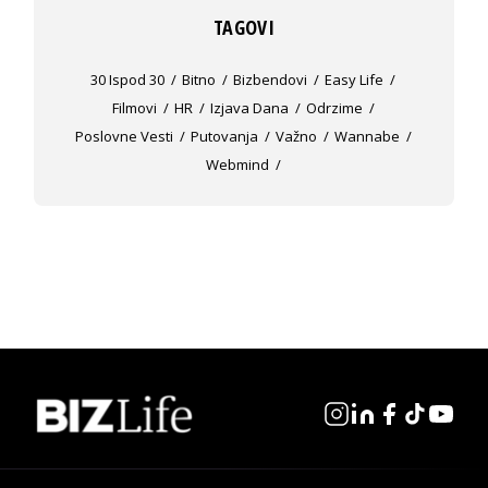
TAGOVI
30 Ispod 30
Bitno
Bizbendovi
Easy Life
Filmovi
HR
Izjava Dana
Odrzime
Poslovne Vesti
Putovanja
Važno
Wannabe
Webmind