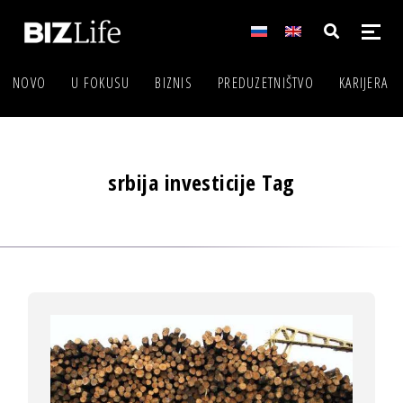
NOVO
U FOKUSU
BIZNIS
PREDUZETNIŠTVO
KARIJERA
srbija investicije Tag