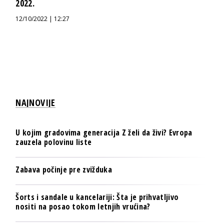
2022.
12/10/2022 | 12:27
NAJNOVIJE
U kojim gradovima generacija Z želi da živi? Evropa
zauzela polovinu liste
Zabava počinje pre zvižduka
Šorts i sandale u kancelariji: Šta je prihvatljivo
nositi na posao tokom letnjih vrućina?