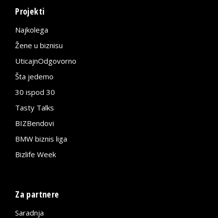
Projekti
Najkolega
Žene u biznisu
UticajnOdgovorno
Šta jedemo
30 ispod 30
Tasty Talks
BIZBendovi
BMW biznis liga
Bizlife Week
Za partnere
Saradnja