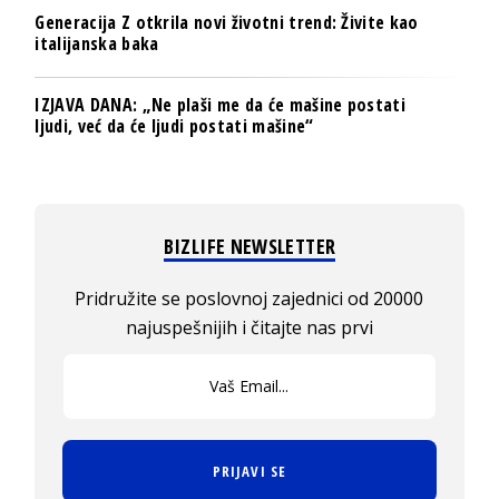
Generacija Z otkrila novi životni trend: Živite kao
italijanska baka
IZJAVA DANA: „Ne plaši me da će mašine postati
ljudi, već da će ljudi postati mašine“
BIZLIFE NEWSLETTER
Pridružite se poslovnoj zajednici od 20000
najuspešnijih i čitajte nas prvi
PRIJAVI SE