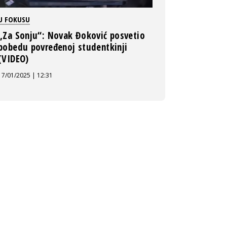
U FOKUSU
„Za Sonju“: Novak Đoković posvetio
pobedu povređenoj studentkinji
(VIDEO)
17/01/2025 | 12:31