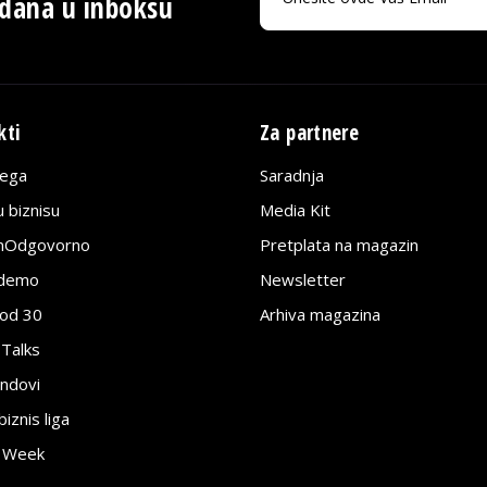
 dana u inboksu
kti
Za partnere
lega
Saradnja
 biznisu
Media Kit
jnOdgovorno
Pretplata na magazin
edemo
Newsletter
pod 30
Arhiva magazina
 Talks
ndovi
znis liga
e Week