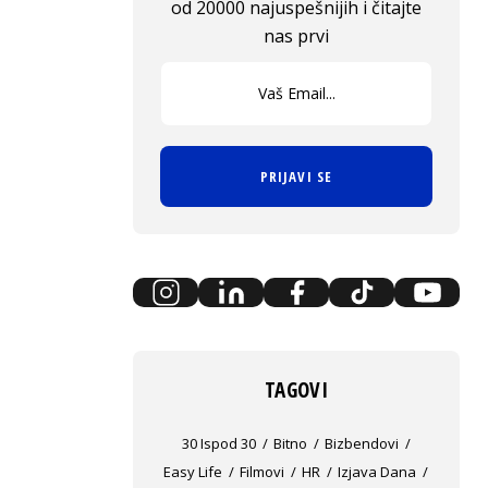
od 20000 najuspešnijih i čitajte
nas prvi
PRIJAVI SE
TAGOVI
30 Ispod 30
Bitno
Bizbendovi
Easy Life
Filmovi
HR
Izjava Dana