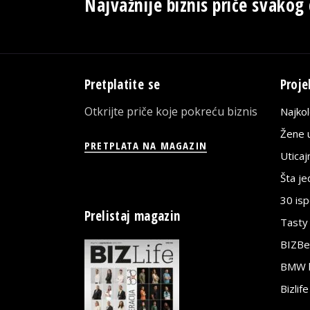
Najvažnije biznis priče svakog
Pretplatite se
Proje
Otkrijte priče koje pokreću biznis
Najko
Žene u
PRETPLATA NA MAGAZIN
Utica
Šta j
30 is
Prelistaj magazin
Tasty
BIZBe
BMW bi
Bizlif