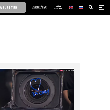
WSLETTER
E/SCHOOL
E/SCHOOL
A
A