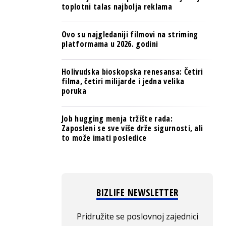
toplotni talas najbolja reklama
Ovo su najgledaniji filmovi na striming
platformama u 2026. godini
Holivudska bioskopska renesansa: Četiri
filma, četiri milijarde i jedna velika
poruka
Job hugging menja tržište rada:
Zaposleni se sve više drže sigurnosti, ali
to može imati posledice
BIZLIFE NEWSLETTER
Pridružite se poslovnoj zajednici