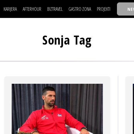
KARIJERA
AFTERHOUR
BIZTRAVEL
GASTRO ZONA
PROJEKTI
NE
POSAO
FILM I SCENA
NAJKOLEGA
LJUDI (HR)
KNJIGE
TASTY TALKS
POSAO
FILM I SCENA
NAJKOLEGA
JE
MOJ UGAO
AUTO SVET
30 ISPOD 30
Sonja Tag
LJUDI (HR)
KNJIGE
TASTY TALKS
USAVRŠAVANJE
STIL
BACK TO OFFIC
JE
MOJ UGAO
AUTO SVET
30 ISPOD 30
KNOW-HOW
WELLBEING
BIZBENDOVI
USAVRŠAVANJE
STIL
BACK TO OFFIC
BIZKOLEGIJUM
KNOW-HOW
WELLBEING
BIZBENDOVI
BMW BIZNIS LIG
BIZKOLEGIJUM
BIZLIFE WEEK
BMW BIZNIS LIG
IZJAVA GODINE
BIZLIFE WEEK
IZJAVA GODINE