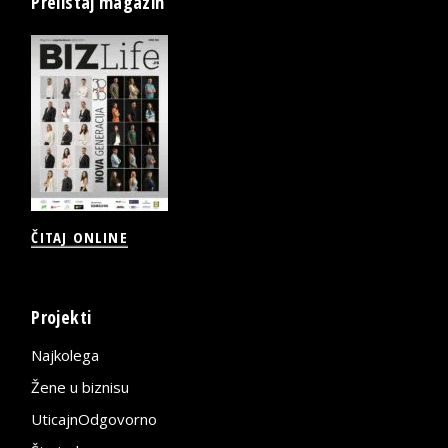
Prelistaj magazin
ČITAJ ONLINE
Projekti
Najkolega
Žene u biznisu
UticajnOdgovorno