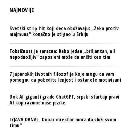
NAJNOVIJE
Svetski strip-hit koji deca obožavaju: „Zeka protiv
majmuna“ konačno je stigao u Srbiju
Toksičnost je zarazna: Kako jedan „briljantan, ali
nepodnošljiv“ zaposleni može da uništi ceo tim
7 japanskih životnih filozofija koje mogu da vam
pomognu da pobedite lenjost i ostanete motivisani
Dok AI giganti grade ChatGPT, srpski startap pravi
AI koji razume naše jezike
IZJAVA DANA: „Dobar direktor mora da služi svom
timu“