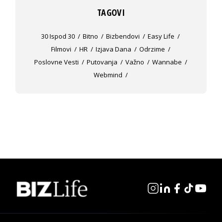
TAGOVI
30 Ispod 30
Bitno
Bizbendovi
Easy Life
Filmovi
HR
Izjava Dana
Odrzime
Poslovne Vesti
Putovanja
Važno
Wannabe
Webmind