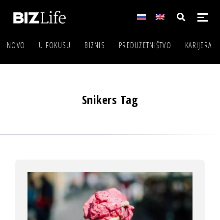
NOVO
U FOKUSU
BIZNIS
PREDUZETNIŠTVO
KARIJERA
Snikers Tag