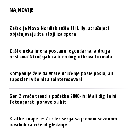
NAJNOVIJE
Zašto je Novo Nordisk tužio Eli Lilly: stručnjaci
objašnjavaju šta stoji iza spora
Zašto neka imena postanu legendarna, a druga
nestanu? Stručnjak za brending otkriva formulu
Kompanije žele da vrate druženje posle posla, ali
zaposleni više nisu zainteresovani
Gen Z vraća trend s početka 2000-ih: Mali digitalni
fotoaparati ponovo su hit
Kratke i napete: 7 triler serija sa jednom sezonom
idealnih za vikend gledanje