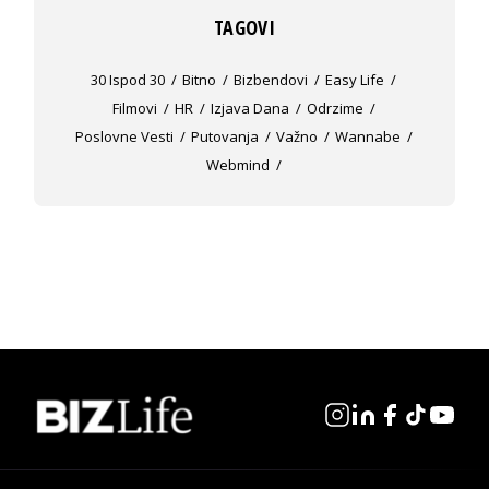
TAGOVI
30 Ispod 30
Bitno
Bizbendovi
Easy Life
Filmovi
HR
Izjava Dana
Odrzime
Poslovne Vesti
Putovanja
Važno
Wannabe
Webmind