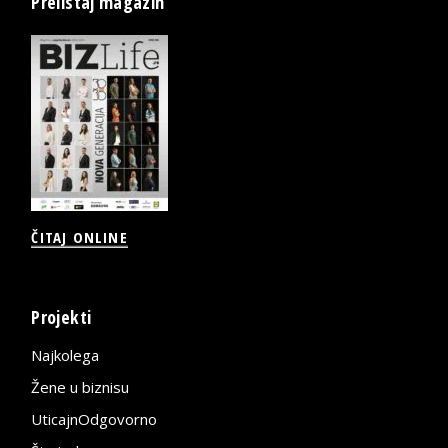
Prelistaj magazin
ČITAJ ONLINE
Projekti
Najkolega
Žene u biznisu
UticajnOdgovorno