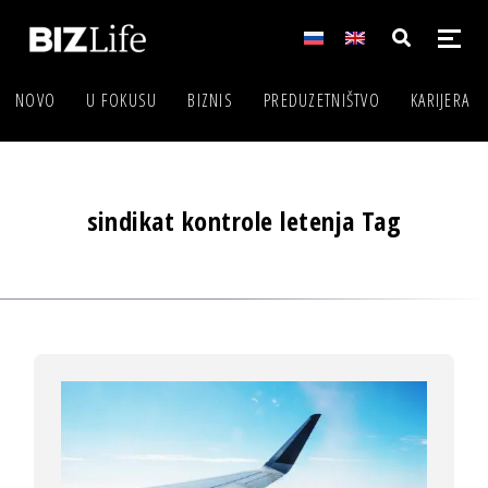
NOVO
U FOKUSU
BIZNIS
PREDUZETNIŠTVO
KARIJERA
sindikat kontrole letenja Tag