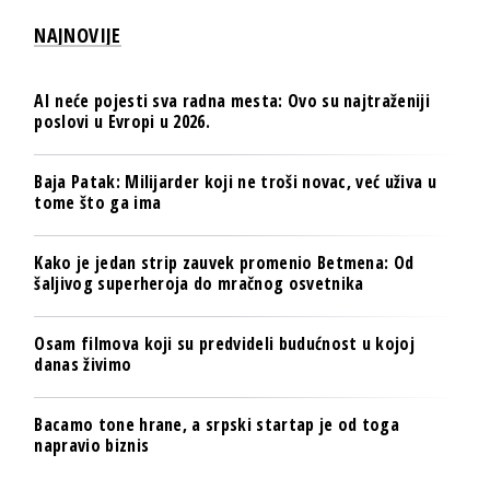
NAJNOVIJE
AI neće pojesti sva radna mesta: Ovo su najtraženiji
poslovi u Evropi u 2026.
Baja Patak: Milijarder koji ne troši novac, već uživa u
tome što ga ima
Kako je jedan strip zauvek promenio Betmena: Od
šaljivog superheroja do mračnog osvetnika
Osam filmova koji su predvideli budućnost u kojoj
danas živimo
Bacamo tone hrane, a srpski startap je od toga
napravio biznis