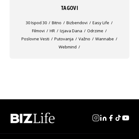
TAGOVI
30 Ispod 30
Bitno
Bizbendovi
Easy Life
Filmovi
HR
Izjava Dana
Odrzime
Poslovne Vesti
Putovanja
Važno
Wannabe
Webmind