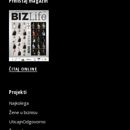
Prelistaj magazin
ČITAJ ONLINE
Projekti
Najkolega
Žene u biznisu
UticajnOdgovorno