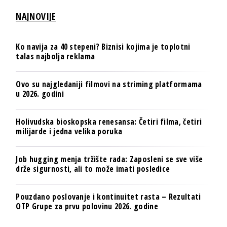
NAJNOVIJE
Ko navija za 40 stepeni? Biznisi kojima je toplotni
talas najbolja reklama
Ovo su najgledaniji filmovi na striming platformama
u 2026. godini
Holivudska bioskopska renesansa: Četiri filma, četiri
milijarde i jedna velika poruka
Job hugging menja tržište rada: Zaposleni se sve više
drže sigurnosti, ali to može imati posledice
Pouzdano poslovanje i kontinuitet rasta – Rezultati
OTP Grupe za prvu polovinu 2026. godine