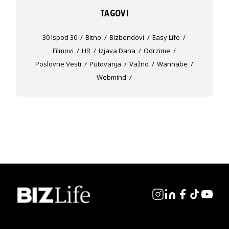
TAGOVI
30 Ispod 30
Bitno
Bizbendovi
Easy Life
Filmovi
HR
Izjava Dana
Odrzime
Poslovne Vesti
Putovanja
Važno
Wannabe
Webmind