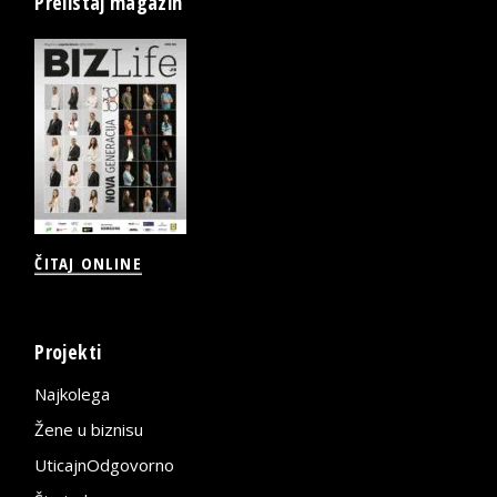
Prelistaj magazin
ČITAJ ONLINE
Projekti
Najkolega
Žene u biznisu
UticajnOdgovorno