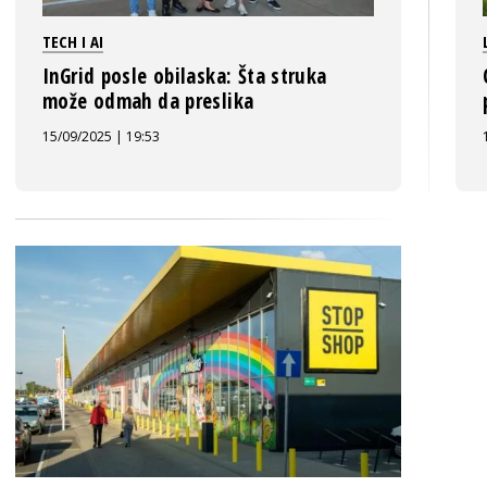
TECH I AI
InGrid posle obilaska: Šta struka
može odmah da preslika
15/09/2025 | 19:53