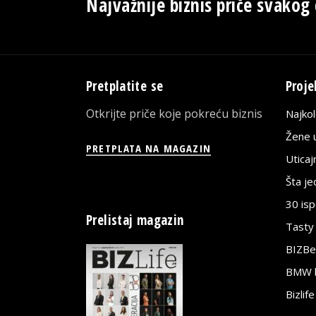
Najvažnije biznis priče svakog
Pretplatite se
Proje
Otkrijte priče koje pokreću biznis
Najko
Žene u
PRETPLATA NA MAGAZIN
Utica
Šta j
30 is
Prelistaj magazin
Tasty
BIZBe
BMW bi
Bizlif