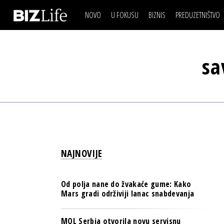
NOVO
U FOKUSU
BIZNIS
PREDUZETNIŠTVO
IZJAVA DANA
BIZNIS SCENA
VIDEO
REAL ESTATE
IZJAVA DANA
BIZNIS SCENA
BREND I KOMUNIKACI
sa
VIDEO
REAL ESTATE
ESG & ENERGY
BREND I KOMUNIKACI
BANKE
ESG & ENERGY
OSIGURANJE
BANKE
TECH I AI
OSIGURANJE
BIZNIS & SPORT
NAJNOVIJE
TECH I AI
PULS REGIONA
BIZNIS & SPORT
NOVO NA RAFU
Od polja nane do žvakaće gume: Kako
PULS REGIONA
Mars gradi održiviji lanac snabdevanja
NOVO NA RAFU
MOL Serbia otvorila novu servisnu