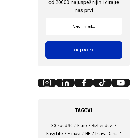
od 20000 najuspešnijih i čitajte
nas prvi
PRIJAVI SE
TAGOVI
30 Ispod 30
Bitno
Bizbendovi
Easy Life
Filmovi
HR
Izjava Dana