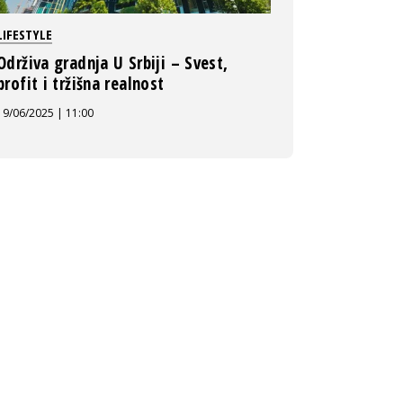
LIFESTYLE
Održiva gradnja U Srbiji – Svest,
profit i tržišna realnost
19/06/2025 | 11:00