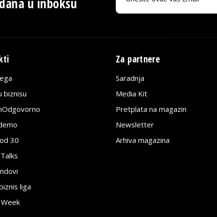
 dana u inboksu
kti
Za partnere
lega
Saradnja
 biznisu
Media Kit
jnOdgovorno
Pretplata na magazin
edemo
Newsletter
pod 30
Arhiva magazina
 Talks
ndovi
znis liga
e Week