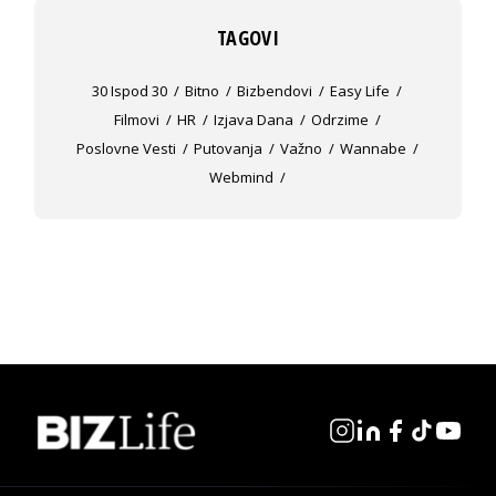
TAGOVI
30 Ispod 30
Bitno
Bizbendovi
Easy Life
Filmovi
HR
Izjava Dana
Odrzime
Poslovne Vesti
Putovanja
Važno
Wannabe
Webmind