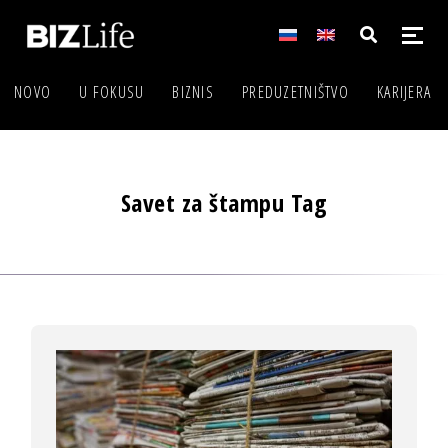
NOVO
U FOKUSU
BIZNIS
PREDUZETNIŠTVO
KARIJERA
Savet za štampu Tag