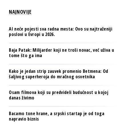
NAJNOVIJE
AI neće pojesti sva radna mesta: Ovo su najtraženiji
poslovi u Evropi u 2026.
Baja Patak: Milijarder koji ne troši novac, već uživa u
tome što ga ima
Kako je jedan strip zauvek promenio Betmena: Od
šaljivog superheroja do mračnog osvetnika
Osam filmova koji su predvideli budućnost u kojoj
danas živimo
Bacamo tone hrane, a srpski startap je od toga
napravio biznis