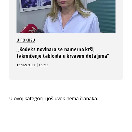
U FOKUSU
„Kodeks novinara se namerno krši,
takmičenje tabloida u krvavim detaljima“
15/02/2021 | 09:53
U ovoj kategoriji još uvek nema članaka.