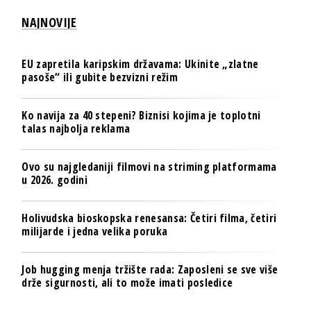
NAJNOVIJE
EU zapretila karipskim državama: Ukinite „zlatne
pasoše“ ili gubite bezvizni režim
Ko navija za 40 stepeni? Biznisi kojima je toplotni
talas najbolja reklama
Ovo su najgledaniji filmovi na striming platformama
u 2026. godini
Holivudska bioskopska renesansa: Četiri filma, četiri
milijarde i jedna velika poruka
Job hugging menja tržište rada: Zaposleni se sve više
drže sigurnosti, ali to može imati posledice