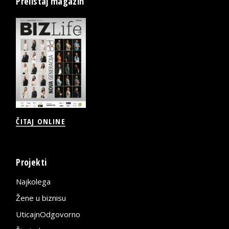
Prelistaj magazin
ČITAJ ONLINE
Projekti
Najkolega
Žene u biznisu
UticajnOdgovorno