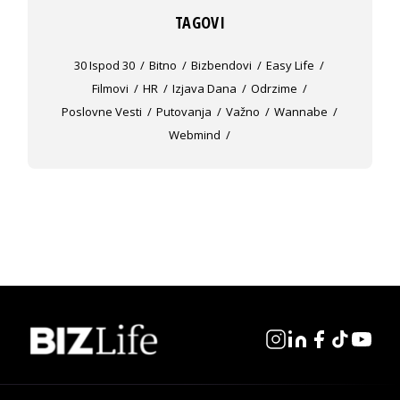
TAGOVI
30 Ispod 30
Bitno
Bizbendovi
Easy Life
Filmovi
HR
Izjava Dana
Odrzime
Poslovne Vesti
Putovanja
Važno
Wannabe
Webmind