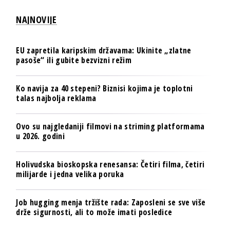
NAJNOVIJE
EU zapretila karipskim državama: Ukinite „zlatne
pasoše“ ili gubite bezvizni režim
Ko navija za 40 stepeni? Biznisi kojima je toplotni
talas najbolja reklama
Ovo su najgledaniji filmovi na striming platformama
u 2026. godini
Holivudska bioskopska renesansa: Četiri filma, četiri
milijarde i jedna velika poruka
Job hugging menja tržište rada: Zaposleni se sve više
drže sigurnosti, ali to može imati posledice