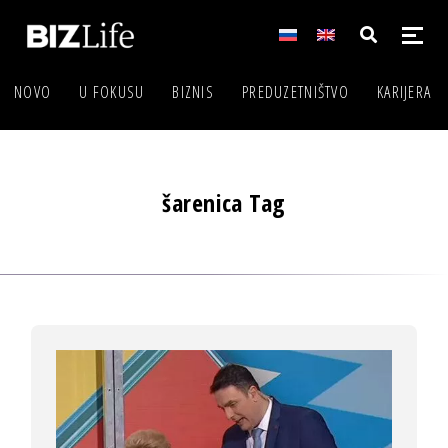
NOVO
U FOKUSU
BIZNIS
PREDUZETNIŠTVO
KARIJERA
šarenica Tag