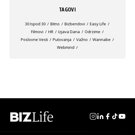
TAGOVI
30 Ispod 30
Bitno
Bizbendovi
Easy Life
Filmovi
HR
Izjava Dana
Odrzime
Poslovne Vesti
Putovanja
Važno
Wannabe
Webmind