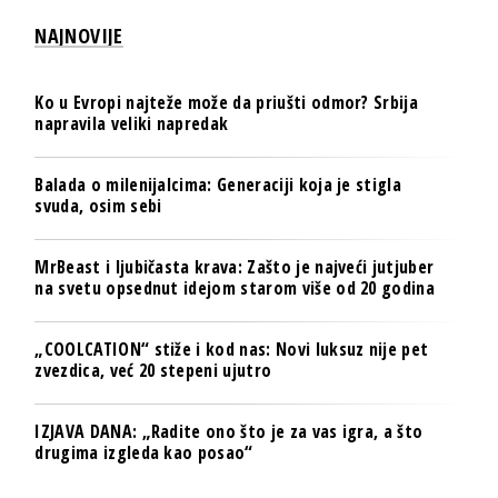
NAJNOVIJE
Ko u Evropi najteže može da priušti odmor? Srbija
napravila veliki napredak
Balada o milenijalcima: Generaciji koja je stigla
svuda, osim sebi
MrBeast i ljubičasta krava: Zašto je najveći jutjuber
na svetu opsednut idejom starom više od 20 godina
„COOLCATION“ stiže i kod nas: Novi luksuz nije pet
zvezdica, već 20 stepeni ujutro
IZJAVA DANA: „Radite ono što je za vas igra, a što
drugima izgleda kao posao“