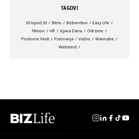
TAGOVI
30 Ispod 30
Bitno
Bizbendovi
Easy Life
Filmovi
HR
Izjava Dana
Odrzime
Poslovne Vesti
Putovanja
Važno
Wannabe
Webmind