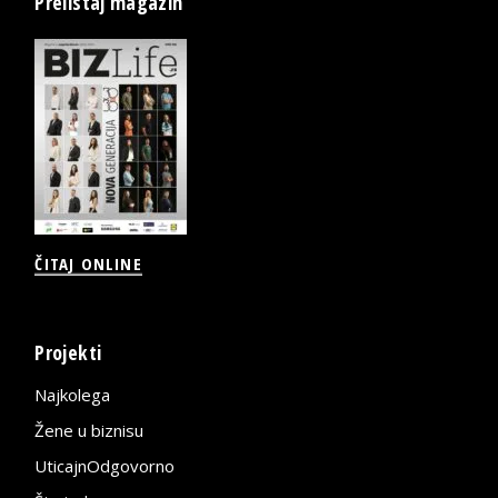
Prelistaj magazin
ČITAJ ONLINE
Projekti
Najkolega
Žene u biznisu
UticajnOdgovorno