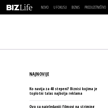
NOVO
U FOKUSU
BIZNIS
PREDUZETNIŠTVO
IZJAVA DANA
BIZNIS SCENA
VIDEO
REAL ESTATE
IZJAVA DANA
BIZNIS SCENA
BREND I KOMUNIKACI
VIDEO
REAL ESTATE
ESG & ENERGY
BREND I KOMUNIKACI
BANKE
ESG & ENERGY
OSIGURANJE
BANKE
TECH I AI
OSIGURANJE
BIZNIS & SPORT
NAJNOVIJE
TECH I AI
PULS REGIONA
BIZNIS & SPORT
NOVO NA RAFU
Ko navija za 40 stepeni? Biznisi kojima je
PULS REGIONA
toplotni talas najbolja reklama
NOVO NA RAFU
Ovo su najgledaniji filmovi na striming