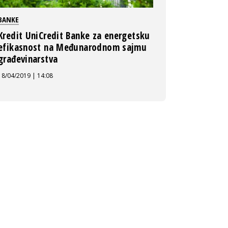
BANKE
Kredit UniCredit Banke za energetsku
efikasnost na Međunarodnom sajmu
građevinarstva
18/04/2019 | 14:08