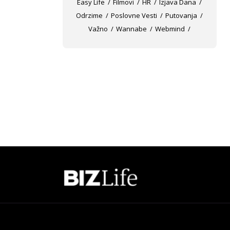
Easy Life
Filmovi
HR
Izjava Dana
Odrzime
Poslovne Vesti
Putovanja
Važno
Wannabe
Webmind