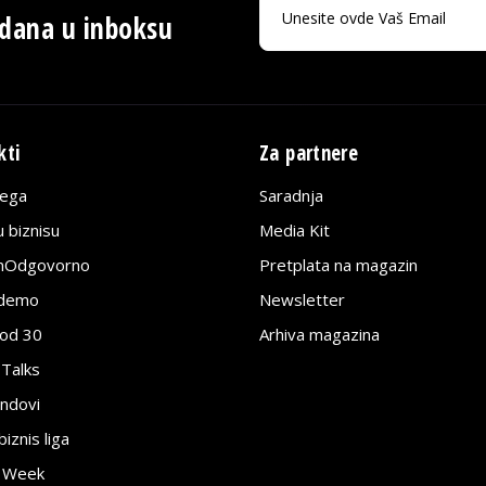
 dana u inboksu
kti
Za partnere
lega
Saradnja
 biznisu
Media Kit
jnOdgovorno
Pretplata na magazin
edemo
Newsletter
pod 30
Arhiva magazina
 Talks
ndovi
znis liga
e Week