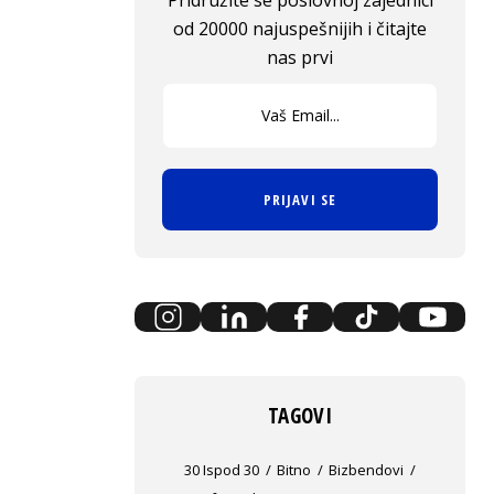
Pridružite se poslovnoj zajednici
od 20000 najuspešnijih i čitajte
nas prvi
PRIJAVI SE
TAGOVI
30 Ispod 30
Bitno
Bizbendovi