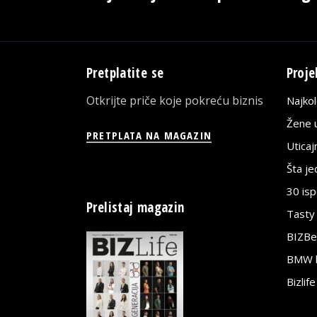
Pretplatite se
Proje
Otkrijte priče koje pokreću biznis
Najko
Žene u
PRETPLATA NA MAGAZIN
Utica
Šta j
30 is
Prelistaj magazin
Tasty
BIZBe
BMW bi
Bizlif