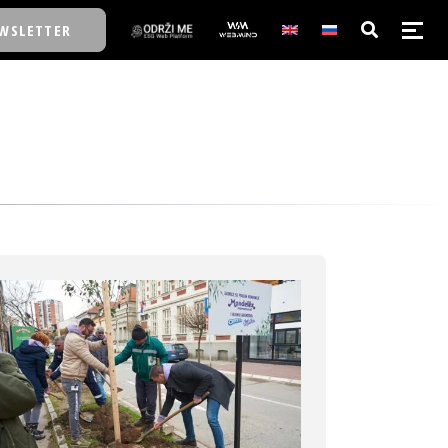
WSLETTER
E/SCHOOL
E/SCHOOL
A
A