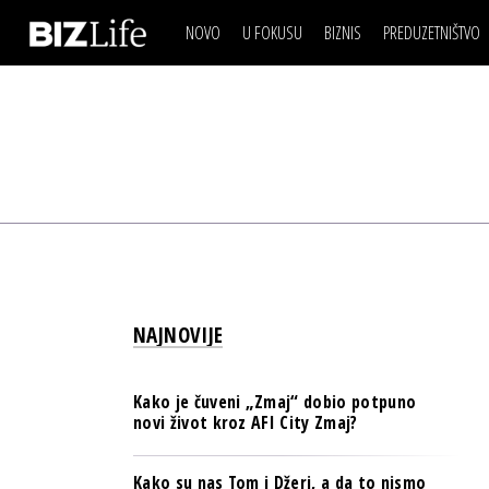
NOVO
U FOKUSU
BIZNIS
PREDUZETNIŠTVO
IZJAVA DANA
BIZNIS SCENA
VIDEO
REAL ESTATE
IZJAVA DANA
BIZNIS SCENA
BREND I KOMUNIKACI
VIDEO
REAL ESTATE
ESG & ENERGY
BREND I KOMUNIKACI
BANKE
ESG & ENERGY
OSIGURANJE
BANKE
TECH I AI
OSIGURANJE
BIZNIS & SPORT
NAJNOVIJE
TECH I AI
PULS REGIONA
BIZNIS & SPORT
NOVO NA RAFU
Kako je čuveni „Zmaj“ dobio potpuno
PULS REGIONA
novi život kroz AFI City Zmaj?
NOVO NA RAFU
Kako su nas Tom i Džeri, a da to nismo