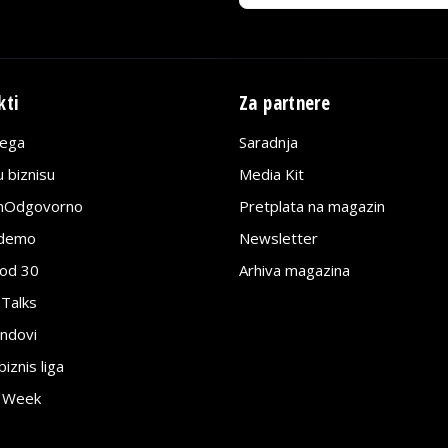
kti
Za partnere
lega
Saradnja
 biznisu
Media Kit
jnOdgovorno
Pretplata na magazin
edemo
Newsletter
pod 30
Arhiva magazina
 Talks
ndovi
znis liga
e Week