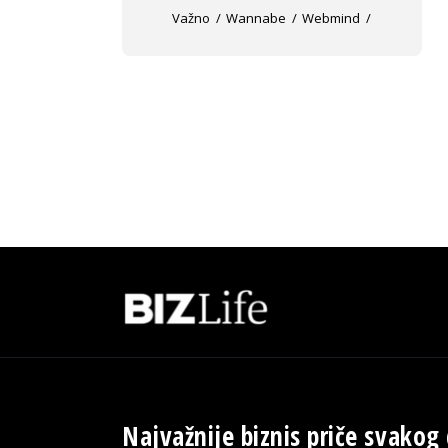
Važno
Wannabe
Webmind
Najvažnije biznis priče svakog