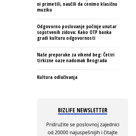
ni primetili, naučili da cenimo klasičnu
muziku
Odgovorno poslovanje počinje unutar
sopstvenih zidova: Kako OTP banka
gradi kulturu odgovornosti
Naše preporuke za vikend beg: Četiri
tirkizne oaze nadomak Beograda
Kultura odlučivanja
BIZLIFE NEWSLETTER
Pridružite se poslovnoj zajednici
od 20000 najuspešnijih i čitajte