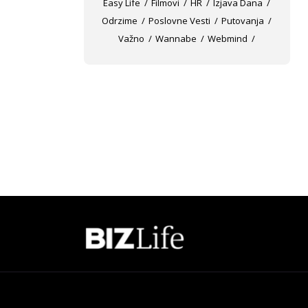
Easy Life
Filmovi
HR
Izjava Dana
Odrzime
Poslovne Vesti
Putovanja
Važno
Wannabe
Webmind