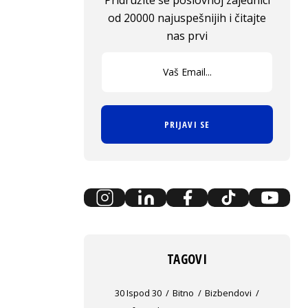
Pridružite se poslovnoj zajednici
od 20000 najuspešnijih i čitajte
nas prvi
PRIJAVI SE
TAGOVI
30 Ispod 30
Bitno
Bizbendovi