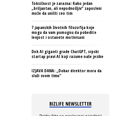
Toksičnost je zarazna: Kako jedan
„briljantan, ali nepodnošljiv“ zaposleni
može da uništi ceo tim
7 japanskih životnih filozofija koje
mogu da vam pomognu da pobedite
lenjost i ostanete motivisani
Dok AI giganti grade ChatGPT, srpski
startap pravi AI koji razume naše jezike
IZJAVA DANA: „Dobar direktor mora da
služi svom timu“
BIZLIFE NEWSLETTER