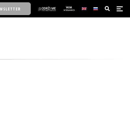
WSLETTER
E/SCHOOL
E/SCHOOL
A
A