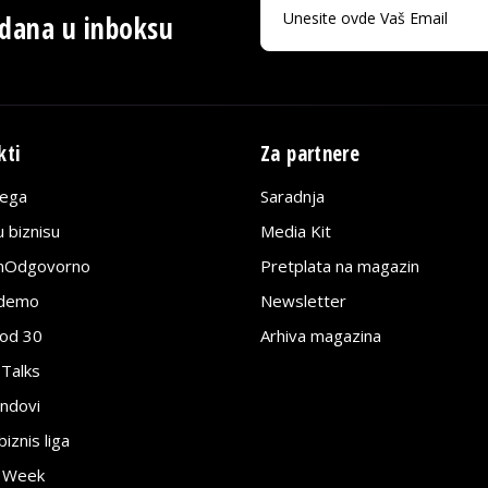
 dana u inboksu
kti
Za partnere
lega
Saradnja
 biznisu
Media Kit
jnOdgovorno
Pretplata na magazin
edemo
Newsletter
pod 30
Arhiva magazina
 Talks
ndovi
znis liga
e Week