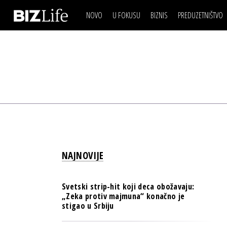
NOVO
U FOKUSU
BIZNIS
PREDUZETNIŠTVO
IZJAVA DANA
BIZNIS SCENA
VIDEO
REAL ESTATE
IZJAVA DANA
BIZNIS SCENA
BREND I KOMUNIKACI
VIDEO
REAL ESTATE
ESG & ENERGY
BREND I KOMUNIKACI
BANKE
ESG & ENERGY
OSIGURANJE
BANKE
TECH I AI
OSIGURANJE
BIZNIS & SPORT
NAJNOVIJE
TECH I AI
PULS REGIONA
BIZNIS & SPORT
NOVO NA RAFU
Svetski strip-hit koji deca obožavaju:
PULS REGIONA
„Zeka protiv majmuna“ konačno je
stigao u Srbiju
NOVO NA RAFU