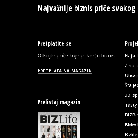
Najvažnije biznis priče svakog
Pretplatite se
Proje
Otkrijte priče koje pokreću biznis
Najko
Žene u
PRETPLATA NA MAGAZIN
Utica
Šta j
30 is
Prelistaj magazin
Tasty
BIZBe
BMW bi
Bizlif