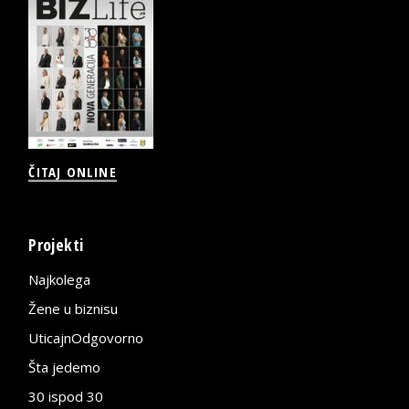
ČITAJ ONLINE
Projekti
Najkolega
Žene u biznisu
UticajnOdgovorno
Šta jedemo
30 ispod 30