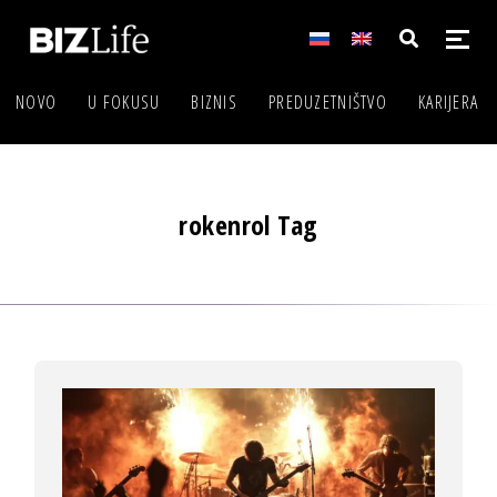
NOVO
U FOKUSU
BIZNIS
PREDUZETNIŠTVO
KARIJERA
rokenrol Tag