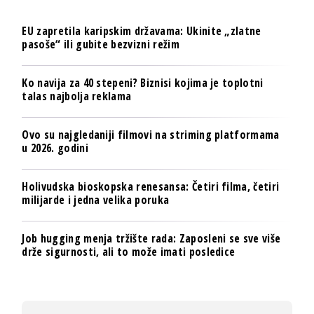
EU zapretila karipskim državama: Ukinite „zlatne
pasoše“ ili gubite bezvizni režim
Ko navija za 40 stepeni? Biznisi kojima je toplotni
talas najbolja reklama
Ovo su najgledaniji filmovi na striming platformama
u 2026. godini
Holivudska bioskopska renesansa: Četiri filma, četiri
milijarde i jedna velika poruka
Job hugging menja tržište rada: Zaposleni se sve više
drže sigurnosti, ali to može imati posledice