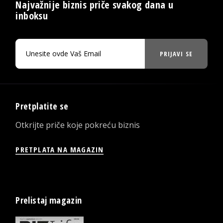
Najvažnije biznis priče svakog dana u
inboksu
PRIJAVI SE
Pretplatite se
Otkrijte priče koje pokreću biznis
PRETPLATA NA MAGAZIN
Prelistaj magazin