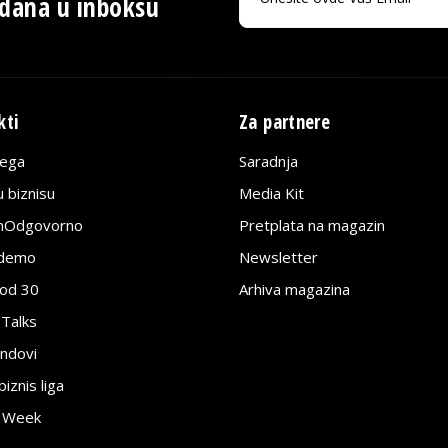
 dana u inboksu
kti
Za partnere
lega
Saradnja
 biznisu
Media Kit
jnOdgovorno
Pretplata na magazin
edemo
Newsletter
pod 30
Arhiva magazina
 Talks
ndovi
znis liga
e Week