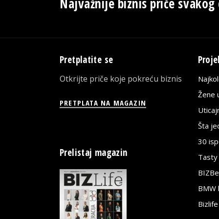
Najvažnije biznis priče svakog
Pretplatite se
Proje
Otkrijte priče koje pokreću biznis
Najko
Žene u
PRETPLATA NA MAGAZIN
Utica
Šta j
30 is
Prelistaj magazin
Tasty
BIZBe
BMW bi
Bizlif