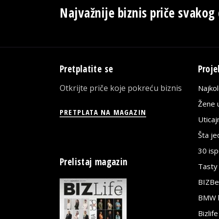
Najvažnije biznis priče svakog
Pretplatite se
Proje
Otkrijte priče koje pokreću biznis
Najko
Žene u
PRETPLATA NA MAGAZIN
Utica
Šta j
30 is
Prelistaj magazin
Tasty
BIZBe
BMW bi
Bizlif