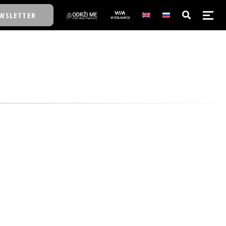
WSLETTER
E/SCHOOL
E/SCHOOL
A
A