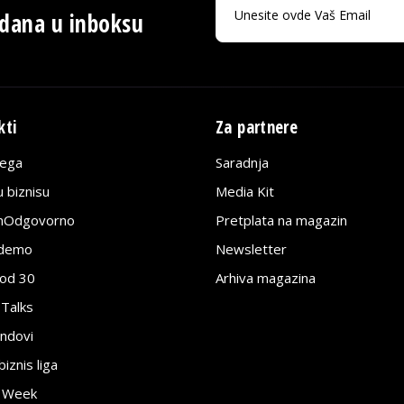
 dana u inboksu
kti
Za partnere
lega
Saradnja
 biznisu
Media Kit
jnOdgovorno
Pretplata na magazin
edemo
Newsletter
pod 30
Arhiva magazina
 Talks
ndovi
znis liga
e Week