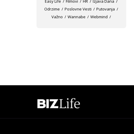
Easy Life
Filmovi
HR
Izjava Dana
Odrzime
Poslovne Vesti
Putovanja
Važno
Wannabe
Webmind