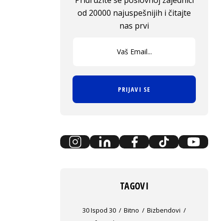
Pridružite se poslovnoj zajednici
od 20000 najuspešnijih i čitajte
nas prvi
PRIJAVI SE
TAGOVI
30 Ispod 30
Bitno
Bizbendovi