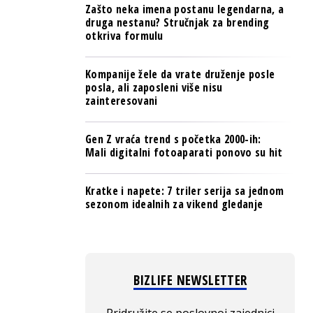
Zašto neka imena postanu legendarna, a
druga nestanu? Stručnjak za brending
otkriva formulu
Kompanije žele da vrate druženje posle
posla, ali zaposleni više nisu
zainteresovani
Gen Z vraća trend s početka 2000-ih:
Mali digitalni fotoaparati ponovo su hit
Kratke i napete: 7 triler serija sa jednom
sezonom idealnih za vikend gledanje
BIZLIFE NEWSLETTER