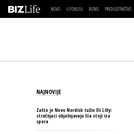
NOVO
U FOKUSU
BIZNIS
PREDUZETNIŠTVO
IZJAVA DANA
BIZNIS SCENA
VIDEO
REAL ESTATE
IZJAVA DANA
BIZNIS SCENA
BREND I KOMUNIKACI
VIDEO
REAL ESTATE
ESG & ENERGY
BREND I KOMUNIKACI
BANKE
ESG & ENERGY
OSIGURANJE
BANKE
TECH I AI
OSIGURANJE
BIZNIS & SPORT
NAJNOVIJE
TECH I AI
PULS REGIONA
BIZNIS & SPORT
NOVO NA RAFU
Zašto je Novo Nordisk tužio Eli Lilly:
PULS REGIONA
stručnjaci objašnjavaju šta stoji iza
spora
NOVO NA RAFU