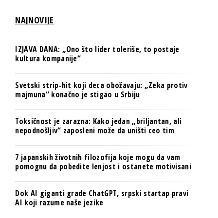
NAJNOVIJE
IZJAVA DANA: „Ono što lider toleriše, to postaje
kultura kompanije“
Svetski strip-hit koji deca obožavaju: „Zeka protiv
majmuna“ konačno je stigao u Srbiju
Toksičnost je zarazna: Kako jedan „briljantan, ali
nepodnošljiv“ zaposleni može da uništi ceo tim
7 japanskih životnih filozofija koje mogu da vam
pomognu da pobedite lenjost i ostanete motivisani
Dok AI giganti grade ChatGPT, srpski startap pravi
AI koji razume naše jezike