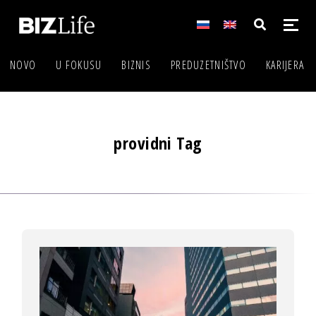
NOVO
U FOKUSU
BIZNIS
PREDUZETNIŠTVO
KARIJERA
providni Tag