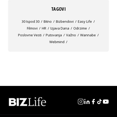
TAGOVI
30 Ispod 30
Bitno
Bizbendovi
Easy Life
Filmovi
HR
Izjava Dana
Odrzime
Poslovne Vesti
Putovanja
Važno
Wannabe
Webmind