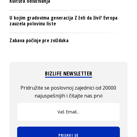
Kultura odlučivanja
U kojim gradovima generacija Z želi da živi? Evropa
zauzela polovinu liste
Zabava počinje pre zvižduka
BIZLIFE NEWSLETTER
Pridružite se poslovnoj zajednici od 20000
najuspešnijih i čitajte nas prvi
PRIJAVI SE