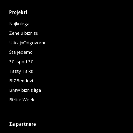
Projekti
Najkolega
Žene u biznisu
UticajnOdgovorno
Šta jedemo
30 ispod 30
Tasty Talks
BIZBendovi
BMW biznis liga
Bizlife Week
Za partnere