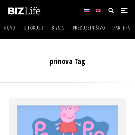
NOVO
U FOKUSU
BIZNIS
PREDUZETNIŠTVO
KARIJERA
prinova Tag