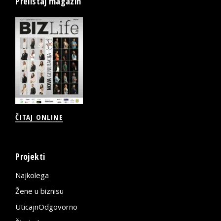
Prelistaj magazin
ČITAJ ONLINE
Projekti
Najkolega
Žene u biznisu
UticajnOdgovorno