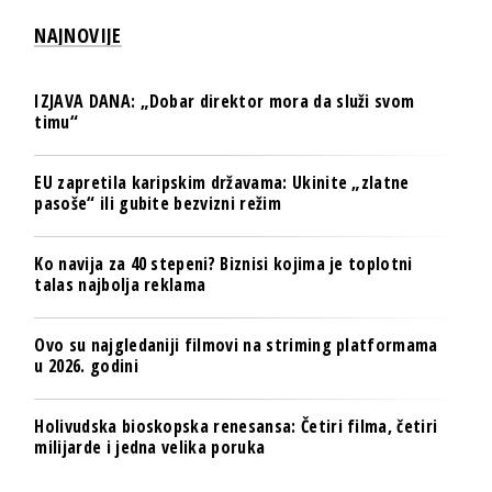
NAJNOVIJE
IZJAVA DANA: „Dobar direktor mora da služi svom
timu“
EU zapretila karipskim državama: Ukinite „zlatne
pasoše“ ili gubite bezvizni režim
Ko navija za 40 stepeni? Biznisi kojima je toplotni
talas najbolja reklama
Ovo su najgledaniji filmovi na striming platformama
u 2026. godini
Holivudska bioskopska renesansa: Četiri filma, četiri
milijarde i jedna velika poruka