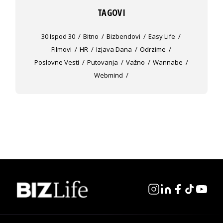
TAGOVI
30 Ispod 30
Bitno
Bizbendovi
Easy Life
Filmovi
HR
Izjava Dana
Odrzime
Poslovne Vesti
Putovanja
Važno
Wannabe
Webmind