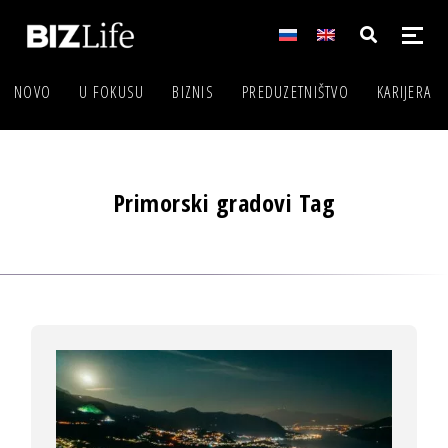
NOVO
U FOKUSU
BIZNIS
PREDUZETNIŠTVO
KARIJERA
Primorski gradovi Tag