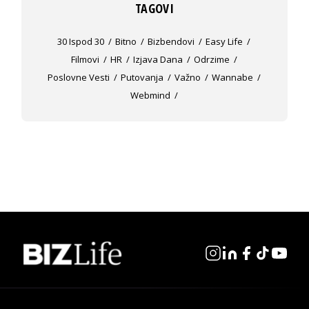
TAGOVI
30 Ispod 30
Bitno
Bizbendovi
Easy Life
Filmovi
HR
Izjava Dana
Odrzime
Poslovne Vesti
Putovanja
Važno
Wannabe
Webmind