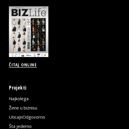
ČITAJ ONLINE
Projekti
Najkolega
Žene u biznisu
UticajnOdgovorno
Šta jedemo