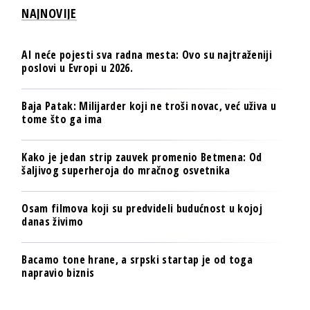
NAJNOVIJE
AI neće pojesti sva radna mesta: Ovo su najtraženiji
poslovi u Evropi u 2026.
Baja Patak: Milijarder koji ne troši novac, već uživa u
tome što ga ima
Kako je jedan strip zauvek promenio Betmena: Od
šaljivog superheroja do mračnog osvetnika
Osam filmova koji su predvideli budućnost u kojoj
danas živimo
Bacamo tone hrane, a srpski startap je od toga
napravio biznis