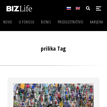
NOVO
U FOKUSU
BIZNIS
PREDUZETNIŠTVO
KARIJERA
prilika Tag