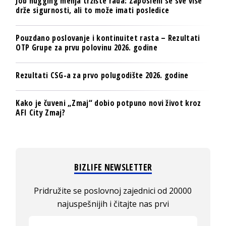
Job hugging menja tržište rada: Zaposleni se sve više
drže sigurnosti, ali to može imati posledice
Pouzdano poslovanje i kontinuitet rasta – Rezultati
OTP Grupe za prvu polovinu 2026. godine
Rezultati CSG-a za prvo polugodište 2026. godine
Kako je čuveni „Zmaj“ dobio potpuno novi život kroz
AFI City Zmaj?
BIZLIFE NEWSLETTER
Pridružite se poslovnoj zajednici od 20000
najuspešnijih i čitajte nas prvi