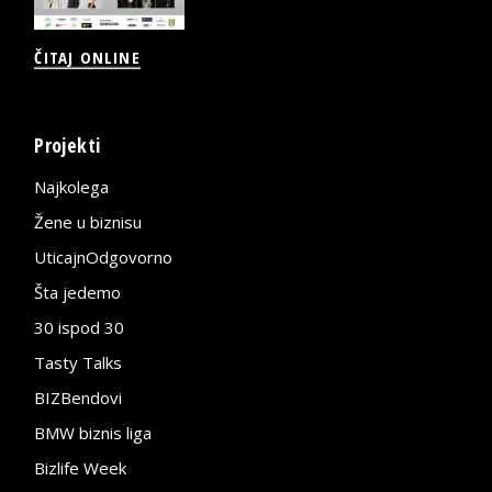
ČITAJ ONLINE
Projekti
Najkolega
Žene u biznisu
UticajnOdgovorno
Šta jedemo
30 ispod 30
Tasty Talks
BIZBendovi
BMW biznis liga
Bizlife Week