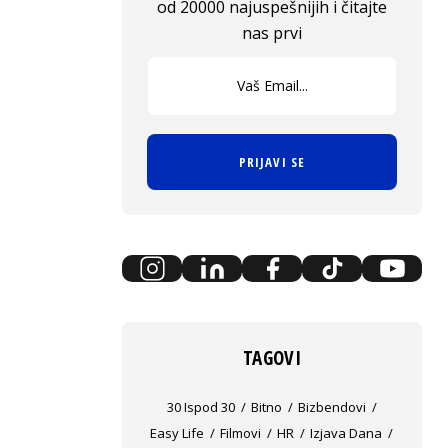
od 20000 najuspešnijih i čitajte
nas prvi
PRIJAVI SE
TAGOVI
30 Ispod 30
Bitno
Bizbendovi
Easy Life
Filmovi
HR
Izjava Dana