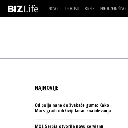
NOVO
U FOKUSU
BIZNIS
PREDUZETNIŠTVO
IZJAVA DANA
BIZNIS SCENA
VIDEO
REAL ESTATE
IZJAVA DANA
BIZNIS SCENA
BREND I KOMUNIKACI
VIDEO
REAL ESTATE
ESG & ENERGY
BREND I KOMUNIKACI
BANKE
ESG & ENERGY
OSIGURANJE
BANKE
TECH I AI
OSIGURANJE
BIZNIS & SPORT
NAJNOVIJE
TECH I AI
PULS REGIONA
BIZNIS & SPORT
NOVO NA RAFU
Od polja nane do žvakaće gume: Kako
PULS REGIONA
Mars gradi održiviji lanac snabdevanja
NOVO NA RAFU
MOL Serbia otvorila novu servisnu