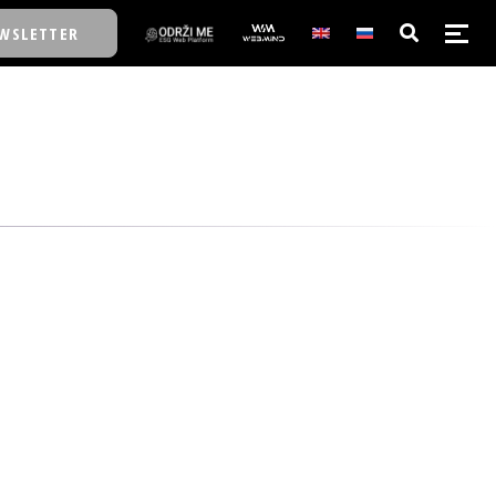
WSLETTER
E/SCHOOL
E/SCHOOL
A
A