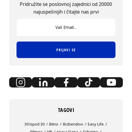
Pridružite se poslovnoj zajednici od 20000
najuspešnijih i čitajte nas prvi
PRIJAVI SE
TAGOVI
30 Ispod 30
Bitno
Bizbendovi
Easy Life
Filmovi
HR
Izjava Dana
Odrzime