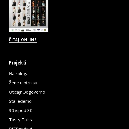
ČITAJ ONLINE
Projekti
Najkolega
Žene u biznisu
UticajnOdgovorno
Šta jedemo
30 ispod 30
Tasty Talks
BIZBendovi