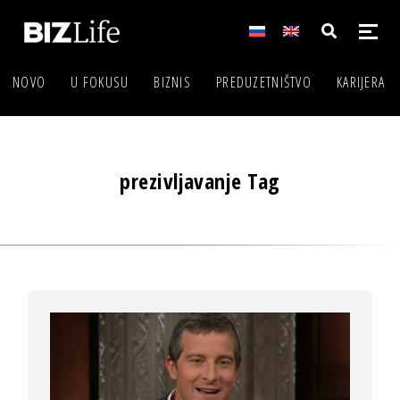
NOVO
U FOKUSU
BIZNIS
PREDUZETNIŠTVO
KARIJERA
prezivljavanje Tag