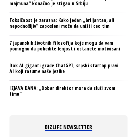
majmuna“ konačno je stigao u Srbiju
Toksičnost je zarazna: Kako jedan „briljantan, ali
nepodnošljiv“ zaposleni može da uništi ceo tim
7 japanskih životnih filozofija koje mogu da vam
pomognu da pobedite lenjost i ostanete motivisani
Dok AI giganti grade ChatGPT, srpski startap pravi
AI koji razume naše jezike
IZJAVA DANA: „Dobar direktor mora da služi svom
timu“
BIZLIFE NEWSLETTER