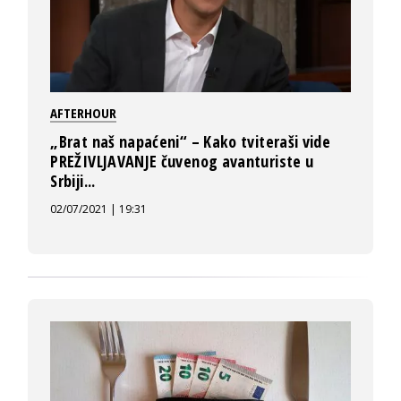
AFTERHOUR
„Brat naš napaćeni“ – Kako tviteraši vide
PREŽIVLJAVANJE čuvenog avanturiste u
Srbiji...
02/07/2021 | 19:31