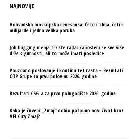
NAJNOVIJE
Holivudska bioskopska renesansa: Četiri filma, četiri
milijarde i jedna velika poruka
Job hugging menja tržište rada: Zaposleni se sve više
drže sigurnosti, ali to može imati posledice
Pouzdano poslovanje i kontinuitet rasta – Rezultati
OTP Grupe za prvu polovinu 2026. godine
Rezultati CSG-a za prvo polugodište 2026. godine
Kako je čuveni „Zmaj“ dobio potpuno novi život kroz
AFI City Zmaj?