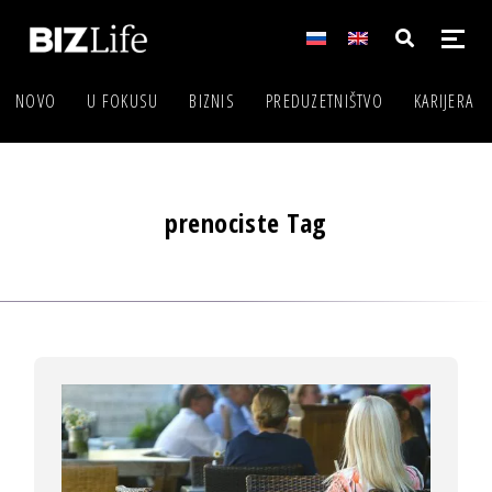
NOVO
U FOKUSU
BIZNIS
PREDUZETNIŠTVO
KARIJERA
prenociste Tag