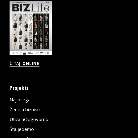
ČITAJ ONLINE
Projekti
Najkolega
Žene u biznisu
UticajnOdgovorno
Šta jedemo