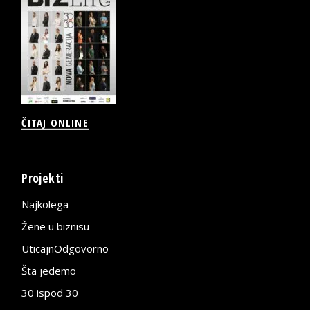
ČITAJ ONLINE
Projekti
Najkolega
Žene u biznisu
UticajnOdgovorno
Šta jedemo
30 ispod 30