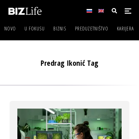
NOVO
U FOKUSU
BIZNIS
PREDUZETNIŠTVO
KARIJERA
Predrag Ikonić Tag