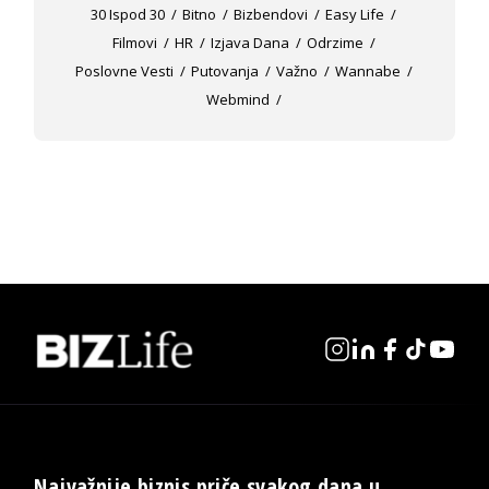
30 Ispod 30
Bitno
Bizbendovi
Easy Life
Filmovi
HR
Izjava Dana
Odrzime
Poslovne Vesti
Putovanja
Važno
Wannabe
Webmind
Najvažnije biznis priče svakog dana u