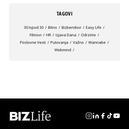
TAGOVI
30 Ispod 30
Bitno
Bizbendovi
Easy Life
Filmovi
HR
Izjava Dana
Odrzime
Poslovne Vesti
Putovanja
Važno
Wannabe
Webmind