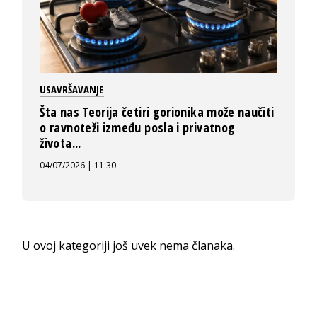
USAVRŠAVANJE
Šta nas Teorija četiri gorionika može naučiti
o ravnoteži između posla i privatnog
života...
04/07/2026 | 11:30
U ovoj kategoriji još uvek nema članaka.