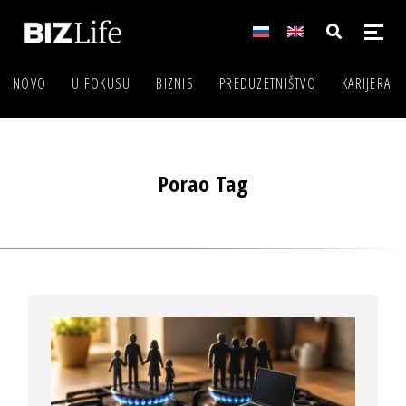
NOVO
U FOKUSU
BIZNIS
PREDUZETNIŠTVO
KARIJERA
Porao Tag