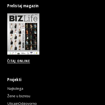
Prelistaj magazin
ČITAJ ONLINE
Projekti
Najkolega
Žene u biznisu
UticajnOdgovorno