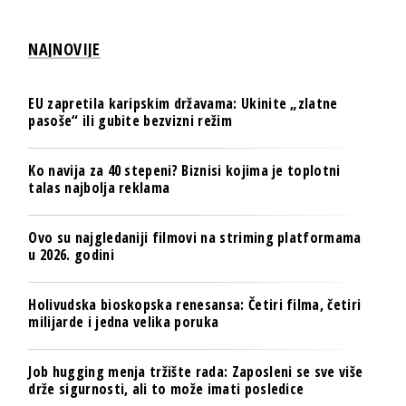
NAJNOVIJE
EU zapretila karipskim državama: Ukinite „zlatne
pasoše“ ili gubite bezvizni režim
Ko navija za 40 stepeni? Biznisi kojima je toplotni
talas najbolja reklama
Ovo su najgledaniji filmovi na striming platformama
u 2026. godini
Holivudska bioskopska renesansa: Četiri filma, četiri
milijarde i jedna velika poruka
Job hugging menja tržište rada: Zaposleni se sve više
drže sigurnosti, ali to može imati posledice