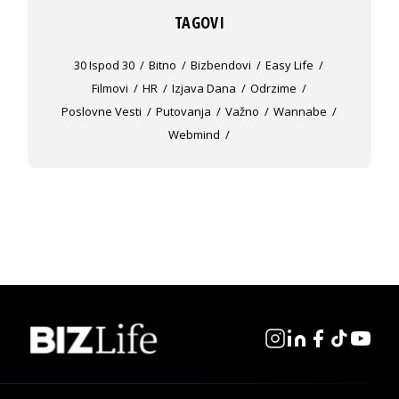
TAGOVI
30 Ispod 30
Bitno
Bizbendovi
Easy Life
Filmovi
HR
Izjava Dana
Odrzime
Poslovne Vesti
Putovanja
Važno
Wannabe
Webmind