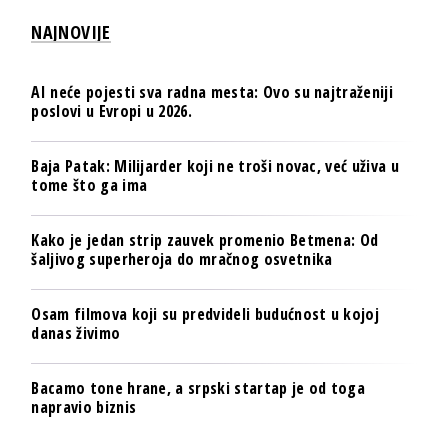
NAJNOVIJE
AI neće pojesti sva radna mesta: Ovo su najtraženiji
poslovi u Evropi u 2026.
Baja Patak: Milijarder koji ne troši novac, već uživa u
tome što ga ima
Kako je jedan strip zauvek promenio Betmena: Od
šaljivog superheroja do mračnog osvetnika
Osam filmova koji su predvideli budućnost u kojoj
danas živimo
Bacamo tone hrane, a srpski startap je od toga
napravio biznis