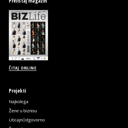
Prelistaj magazin
ČITAJ ONLINE
Projekti
Najkolega
Žene u biznisu
UticajnOdgovorno