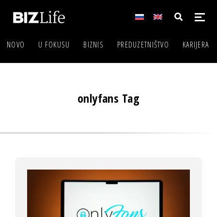
NOVO
U FOKUSU
BIZNIS
PREDUZETNIŠTVO
KARIJERA
onlyfans Tag