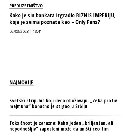
PREDUZETNIŠTVO
Kako je sin bankara izgradio BIZNIS IMPERIJU,
koja je svima poznata kao – Only Fans?
02/03/2023 | 13:41
NAJNOVIJE
Svetski strip-hit koji deca obožavaju: „Zeka protiv
majmuna“ konačno je stigao u Srbiju
Toksičnost je zarazna: Kako jedan „briljantan, ali
nepodnošljiv“ zaposleni može da uništi ceo tim