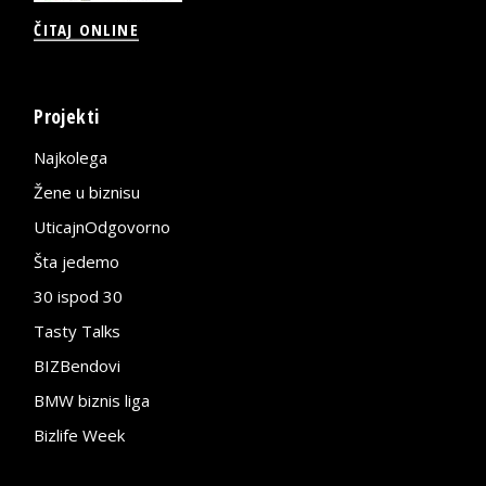
ČITAJ ONLINE
Projekti
Najkolega
Žene u biznisu
UticajnOdgovorno
Šta jedemo
30 ispod 30
Tasty Talks
BIZBendovi
BMW biznis liga
Bizlife Week