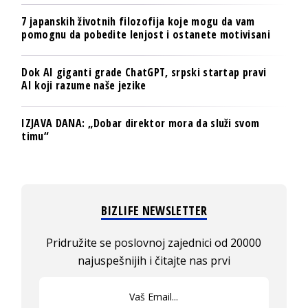
7 japanskih životnih filozofija koje mogu da vam
pomognu da pobedite lenjost i ostanete motivisani
Dok AI giganti grade ChatGPT, srpski startap pravi
AI koji razume naše jezike
IZJAVA DANA: „Dobar direktor mora da služi svom
timu“
BIZLIFE NEWSLETTER
Pridružite se poslovnoj zajednici od 20000
najuspešnijih i čitajte nas prvi