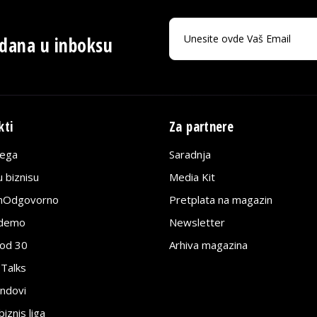
 dana u inboksu
kti
Za partnere
lega
Saradnja
 biznisu
Media Kit
jnOdgovorno
Pretplata na magazin
edemo
Newsletter
pod 30
Arhiva magazina
 Talks
ndovi
znis liga