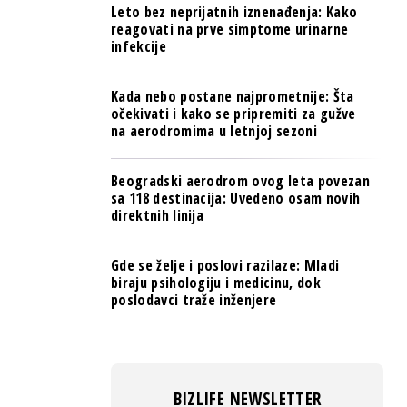
Leto bez neprijatnih iznenađenja: Kako
reagovati na prve simptome urinarne
infekcije
Kada nebo postane najprometnije: Šta
očekivati i kako se pripremiti za gužve
na aerodromima u letnjoj sezoni
Beogradski aerodrom ovog leta povezan
sa 118 destinacija: Uvedeno osam novih
direktnih linija
Gde se želje i poslovi razilaze: Mladi
biraju psihologiju i medicinu, dok
poslodavci traže inženjere
BIZLIFE NEWSLETTER