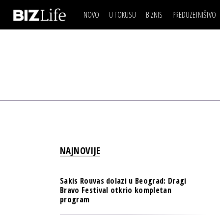
NOVO
U FOKUSU
BIZNIS
PREDUZETNIŠTVO
IZJAVA DANA
BIZNIS SCENA
VIDEO
REAL ESTATE
IZJAVA DANA
BIZNIS SCENA
BREND I KOMUNIKACI
VIDEO
REAL ESTATE
ESG & ENERGY
BREND I KOMUNIKACI
BANKE
ESG & ENERGY
OSIGURANJE
BANKE
TECH I AI
OSIGURANJE
BIZNIS & SPORT
NAJNOVIJE
TECH I AI
PULS REGIONA
BIZNIS & SPORT
NOVO NA RAFU
Sakis Rouvas dolazi u Beograd: Dragi
PULS REGIONA
Bravo Festival otkrio kompletan
program
NOVO NA RAFU