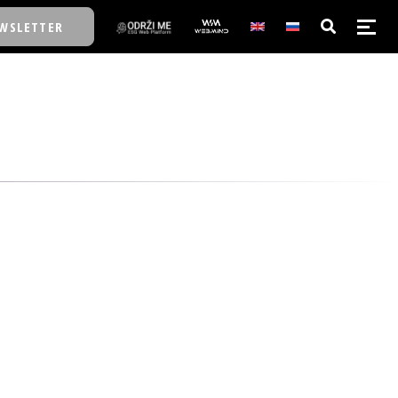
WSLETTER
E/SCHOOL
E/SCHOOL
A
A