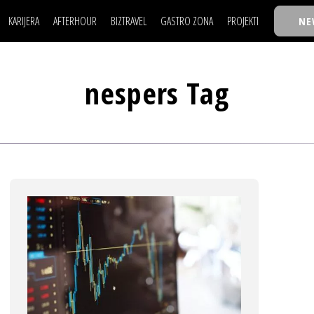
KARIJERA
AFTERHOUR
BIZTRAVEL
GASTRO ZONA
PROJEKTI
NE
POSAO
FILM I SCENA
NAJKOLEGA
LJUDI (HR)
KNJIGE
TASTY TALKS
POSAO
FILM I SCENA
NAJKOLEGA
JE
MOJ UGAO
AUTO SVET
30 ISPOD 30
nespers Tag
LJUDI (HR)
KNJIGE
TASTY TALKS
USAVRŠAVANJE
STIL
BACK TO OFFIC
JE
MOJ UGAO
AUTO SVET
30 ISPOD 30
KNOW-HOW
WELLBEING
BIZBENDOVI
USAVRŠAVANJE
STIL
BACK TO OFFIC
BIZKOLEGIJUM
KNOW-HOW
WELLBEING
BIZBENDOVI
BMW BIZNIS LIG
BIZKOLEGIJUM
BIZLIFE WEEK
BMW BIZNIS LIG
IZJAVA GODINE
BIZLIFE WEEK
IZJAVA GODINE