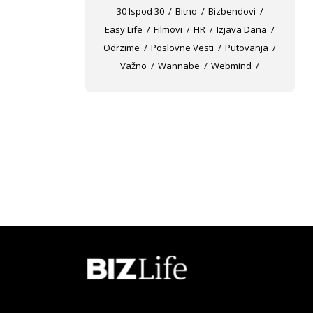
30 Ispod 30
Bitno
Bizbendovi
Easy Life
Filmovi
HR
Izjava Dana
Odrzime
Poslovne Vesti
Putovanja
Važno
Wannabe
Webmind