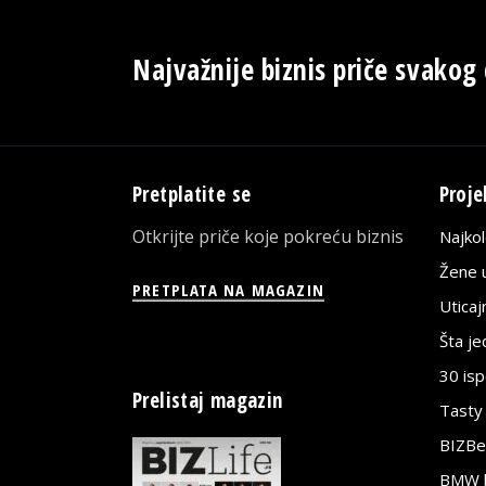
Najvažnije biznis priče svakog
Pretplatite se
Proje
Otkrijte priče koje pokreću biznis
Najko
Žene u
PRETPLATA NA MAGAZIN
Utica
Šta j
30 is
Prelistaj magazin
Tasty
BIZBe
BMW bi