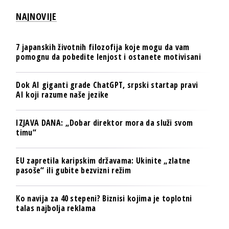
NAJNOVIJE
7 japanskih životnih filozofija koje mogu da vam
pomognu da pobedite lenjost i ostanete motivisani
Dok AI giganti grade ChatGPT, srpski startap pravi
AI koji razume naše jezike
IZJAVA DANA: „Dobar direktor mora da služi svom
timu“
EU zapretila karipskim državama: Ukinite „zlatne
pasoše“ ili gubite bezvizni režim
Ko navija za 40 stepeni? Biznisi kojima je toplotni
talas najbolja reklama