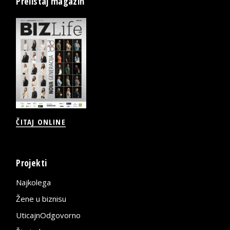
Prelistaj magazin
ČITAJ ONLINE
Projekti
Najkolega
Žene u biznisu
UticajnOdgovorno