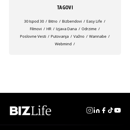
TAGOVI
30 Ispod 30
Bitno
Bizbendovi
Easy Life
Filmovi
HR
Izjava Dana
Odrzime
Poslovne Vesti
Putovanja
Važno
Wannabe
Webmind