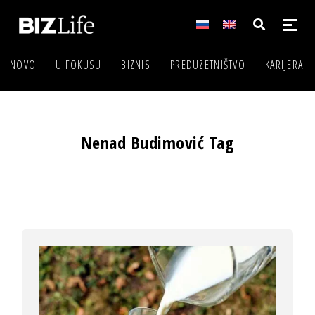
NOVO
U FOKUSU
BIZNIS
PREDUZETNIŠTVO
KARIJERA
Nenad Budimović Tag