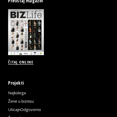
Prelistaj magazin
ČITAJ ONLINE
Projekti
Najkolega
Žene u biznisu
UticajnOdgovorno