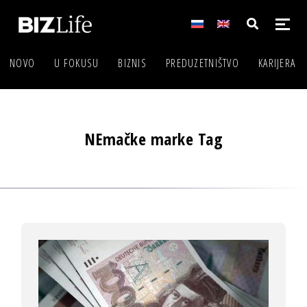
NOVO
U FOKUSU
BIZNIS
PREDUZETNIŠTVO
KARIJERA
NEmačke marke Tag