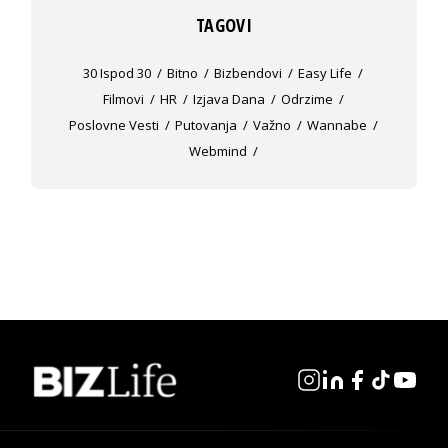
TAGOVI
30 Ispod 30
Bitno
Bizbendovi
Easy Life
Filmovi
HR
Izjava Dana
Odrzime
Poslovne Vesti
Putovanja
Važno
Wannabe
Webmind