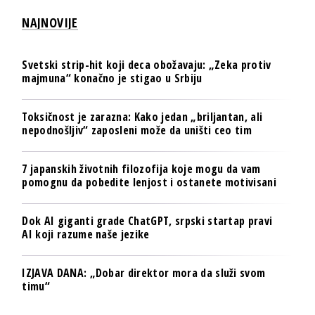
NAJNOVIJE
Svetski strip-hit koji deca obožavaju: „Zeka protiv
majmuna“ konačno je stigao u Srbiju
Toksičnost je zarazna: Kako jedan „briljantan, ali
nepodnošljiv“ zaposleni može da uništi ceo tim
7 japanskih životnih filozofija koje mogu da vam
pomognu da pobedite lenjost i ostanete motivisani
Dok AI giganti grade ChatGPT, srpski startap pravi
AI koji razume naše jezike
IZJAVA DANA: „Dobar direktor mora da služi svom
timu“