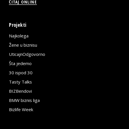
ČITAJ ONLINE
Projekti
Najkolega
Žene u biznisu
UticajnOdgovorno
Šta jedemo
30 ispod 30
Tasty Talks
BIZBendovi
BMW biznis liga
Bizlife Week