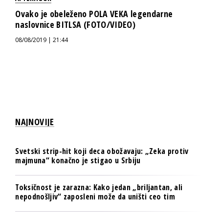
Ovako je obeleženo POLA VEKA legendarne
naslovnice BITLSA (FOTO/VIDEO)
08/08/2019 | 21:44
NAJNOVIJE
Svetski strip-hit koji deca obožavaju: „Zeka protiv
majmuna“ konačno je stigao u Srbiju
Toksičnost je zarazna: Kako jedan „briljantan, ali
nepodnošljiv“ zaposleni može da uništi ceo tim