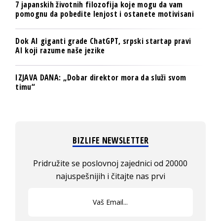
7 japanskih životnih filozofija koje mogu da vam
pomognu da pobedite lenjost i ostanete motivisani
Dok AI giganti grade ChatGPT, srpski startap pravi
AI koji razume naše jezike
IZJAVA DANA: „Dobar direktor mora da služi svom
timu“
BIZLIFE NEWSLETTER
Pridružite se poslovnoj zajednici od 20000
najuspešnijih i čitajte nas prvi