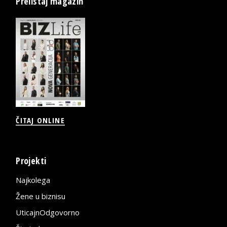
Prelistaj magazin
ČITAJ ONLINE
Projekti
Najkolega
Žene u biznisu
UticajnOdgovorno