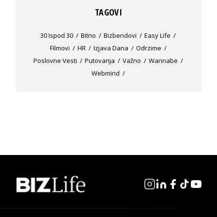
TAGOVI
30 Ispod 30
Bitno
Bizbendovi
Easy Life
Filmovi
HR
Izjava Dana
Odrzime
Poslovne Vesti
Putovanja
Važno
Wannabe
Webmind