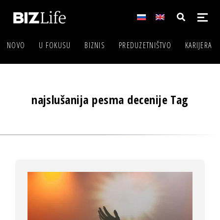
NOVO
U FOKUSU
BIZNIS
PREDUZETNIŠTVO
KARIJERA
najslušanija pesma decenije Tag