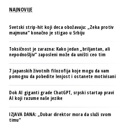
NAJNOVIJE
Svetski strip-hit koji deca obožavaju: „Zeka protiv
majmuna“ konačno je stigao u Srbiju
Toksičnost je zarazna: Kako jedan „briljantan, ali
nepodnošljiv“ zaposleni može da uništi ceo tim
7 japanskih životnih filozofija koje mogu da vam
pomognu da pobedite lenjost i ostanete motivisani
Dok AI giganti grade ChatGPT, srpski startap pravi
AI koji razume naše jezike
IZJAVA DANA: „Dobar direktor mora da služi svom
timu“