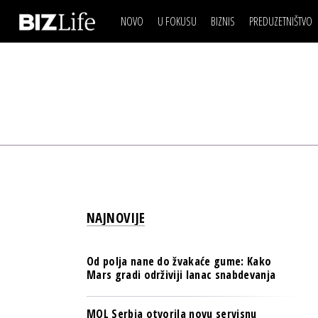
NOVO
U FOKUSU
BIZNIS
PREDUZETNIŠTVO
IZJAVA DANA
BIZNIS SCENA
VIDEO
REAL ESTATE
IZJAVA DANA
BIZNIS SCENA
BREND I KOMUNIKACI
VIDEO
REAL ESTATE
ESG & ENERGY
BREND I KOMUNIKACI
BANKE
ESG & ENERGY
OSIGURANJE
BANKE
TECH I AI
OSIGURANJE
BIZNIS & SPORT
NAJNOVIJE
TECH I AI
PULS REGIONA
BIZNIS & SPORT
NOVO NA RAFU
Od polja nane do žvakaće gume: Kako
PULS REGIONA
Mars gradi održiviji lanac snabdevanja
NOVO NA RAFU
MOL Serbia otvorila novu servisnu