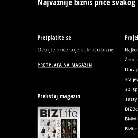
Najvažnije biznis priče svakog
Pretplatite se
Proje
Otkrijte priče koje pokreću biznis
Najko
Žene u
PRETPLATA NA MAGAZIN
Utica
Šta j
30 is
Prelistaj magazin
Tasty
BIZBe
BMW bi
Bizlif