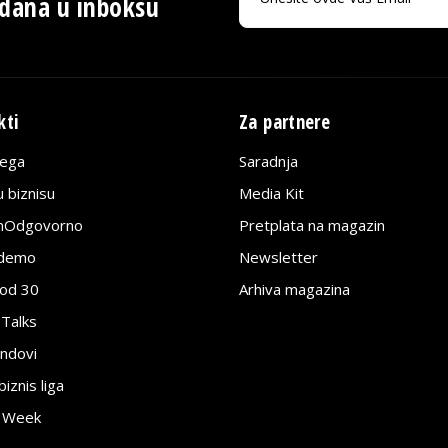
 dana u inboksu
kti
Za partnere
lega
Saradnja
 biznisu
Media Kit
jnOdgovorno
Pretplata na magazin
edemo
Newsletter
pod 30
Arhiva magazina
 Talks
ndovi
znis liga
e Week