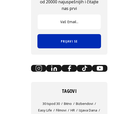
od 20000 najuspešnijih i čitajte
nas prvi
PRIJAVI SE
TAGOVI
30 Ispod 30
Bitno
Bizbendovi
Easy Life
Filmovi
HR
Izjava Dana