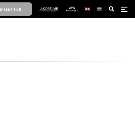
WSLETTER
E/SCHOOL
E/SCHOOL
A
A