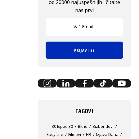
od 20000 najuspešnijih i čitajte
nas prvi
PRIJAVI SE
TAGOVI
30 Ispod 30
Bitno
Bizbendovi
Easy Life
Filmovi
HR
Izjava Dana