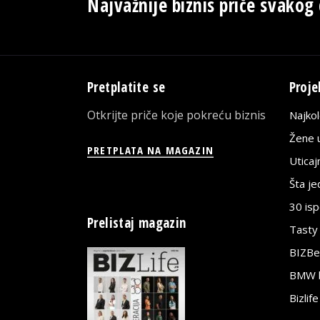
Najvažnije biznis priče svakog
Pretplatite se
Proje
Otkrijte priče koje pokreću biznis
Najko
Žene u
PRETPLATA NA MAGAZIN
Utica
Šta j
30 is
Prelistaj magazin
Tasty
BIZBe
BMW bi
Bizlif