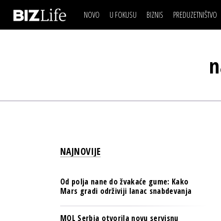
NOVO
U FOKUSU
BIZNIS
PREDUZETNIŠTVO
IZJAVA DANA
BIZNIS SCENA
VIDEO
REAL ESTATE
IZJAVA DANA
BIZNIS SCENA
BREND I KOMUNIKACI
n
VIDEO
REAL ESTATE
ESG & ENERGY
BREND I KOMUNIKACI
BANKE
ESG & ENERGY
OSIGURANJE
BANKE
TECH I AI
OSIGURANJE
BIZNIS & SPORT
NAJNOVIJE
TECH I AI
PULS REGIONA
BIZNIS & SPORT
NOVO NA RAFU
Od polja nane do žvakaće gume: Kako
PULS REGIONA
Mars gradi održiviji lanac snabdevanja
NOVO NA RAFU
MOL Serbia otvorila novu servisnu