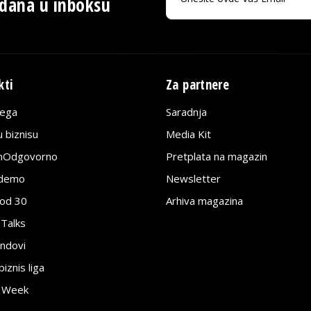
 dana u inboksu
kti
Za partnere
lega
Saradnja
 biznisu
Media Kit
jnOdgovorno
Pretplata na magazin
edemo
Newsletter
pod 30
Arhiva magazina
 Talks
ndovi
znis liga
e Week