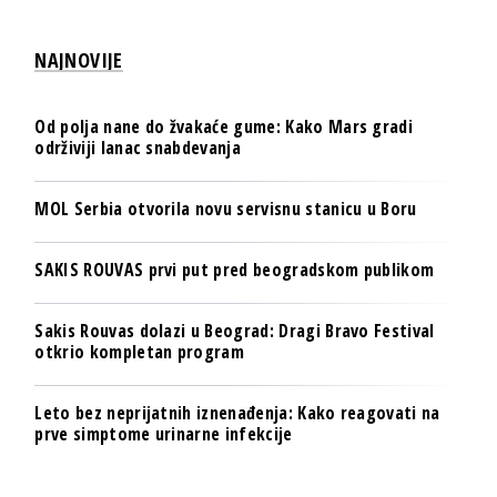
NAJNOVIJE
Od polja nane do žvakaće gume: Kako Mars gradi
održiviji lanac snabdevanja
MOL Serbia otvorila novu servisnu stanicu u Boru
SAKIS ROUVAS prvi put pred beogradskom publikom
Sakis Rouvas dolazi u Beograd: Dragi Bravo Festival
otkrio kompletan program
Leto bez neprijatnih iznenađenja: Kako reagovati na
prve simptome urinarne infekcije