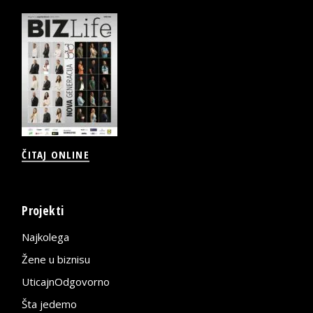
ČITAJ ONLINE
Projekti
Najkolega
Žene u biznisu
UticajnOdgovorno
Šta jedemo