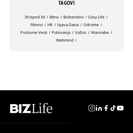
TAGOVI
30 Ispod 30
Bitno
Bizbendovi
Easy Life
Filmovi
HR
Izjava Dana
Odrzime
Poslovne Vesti
Putovanja
Važno
Wannabe
Webmind