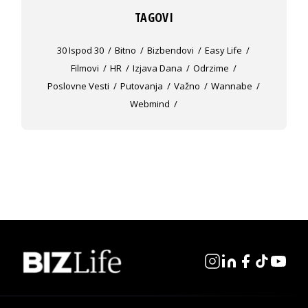
TAGOVI
30 Ispod 30
Bitno
Bizbendovi
Easy Life
Filmovi
HR
Izjava Dana
Odrzime
Poslovne Vesti
Putovanja
Važno
Wannabe
Webmind