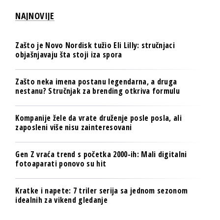
NAJNOVIJE
Zašto je Novo Nordisk tužio Eli Lilly: stručnjaci
objašnjavaju šta stoji iza spora
Zašto neka imena postanu legendarna, a druga
nestanu? Stručnjak za brending otkriva formulu
Kompanije žele da vrate druženje posle posla, ali
zaposleni više nisu zainteresovani
Gen Z vraća trend s početka 2000-ih: Mali digitalni
fotoaparati ponovo su hit
Kratke i napete: 7 triler serija sa jednom sezonom
idealnih za vikend gledanje