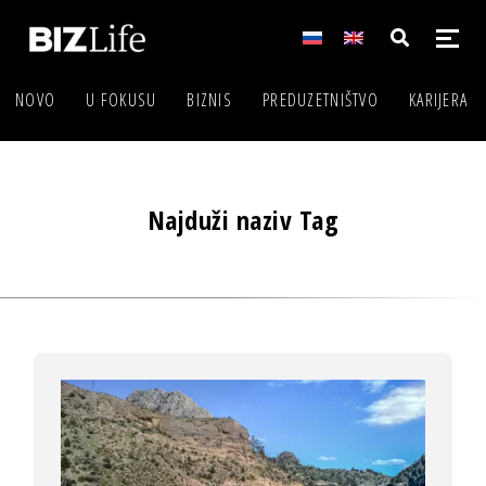
NOVO
U FOKUSU
BIZNIS
PREDUZETNIŠTVO
KARIJERA
Najduži naziv Tag