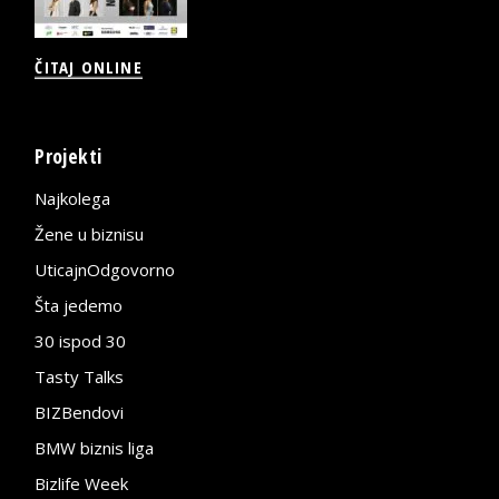
ČITAJ ONLINE
Projekti
Najkolega
Žene u biznisu
UticajnOdgovorno
Šta jedemo
30 ispod 30
Tasty Talks
BIZBendovi
BMW biznis liga
Bizlife Week