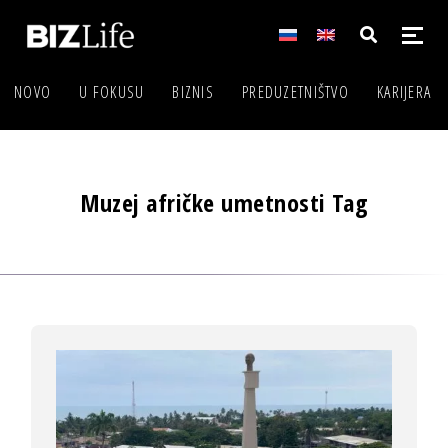
NOVO
U FOKUSU
BIZNIS
PREDUZETNIŠTVO
KARIJERA
Muzej afričke umetnosti Tag