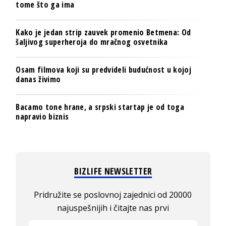
tome što ga ima
Kako je jedan strip zauvek promenio Betmena: Od
šaljivog superheroja do mračnog osvetnika
Osam filmova koji su predvideli budućnost u kojoj
danas živimo
Bacamo tone hrane, a srpski startap je od toga
napravio biznis
BIZLIFE NEWSLETTER
Pridružite se poslovnoj zajednici od 20000
najuspešnijih i čitajte nas prvi