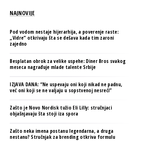
NAJNOVIJE
Pod vodom nestaje hijerarhija, a poverenje raste:
„Vidre“ otkrivaju šta se dešava kada tim zaroni
zajedno
Besplatan obrok za velike uspehe: Diner Bros svakog
meseca nagrađuje mlade talente Srbije
IZJAVA DANA: “Ne uspevaju oni koji nikad ne padnu,
već oni koji se ne valjaju u sopstvenoj nesreći”
Zašto je Novo Nordisk tužio Eli Lilly: stručnjaci
objašnjavaju šta stoji iza spora
Zašto neka imena postanu legendarna, a druga
nestanu? Stručnjak za brending otkriva formulu