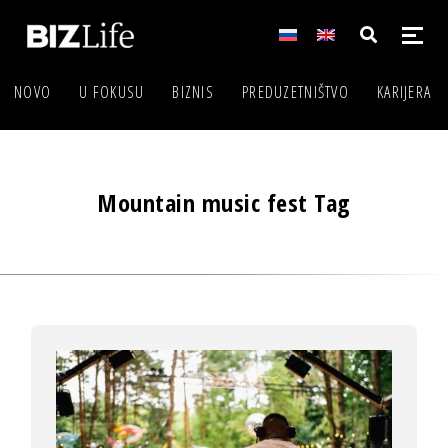
NOVO
U FOKUSU
BIZNIS
PREDUZETNIŠTVO
KARIJERA
Mountain music fest Tag