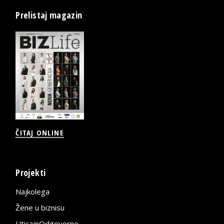
Prelistaj magazin
ČITAJ ONLINE
Projekti
Najkolega
Žene u biznisu
UticajnOdgovorno