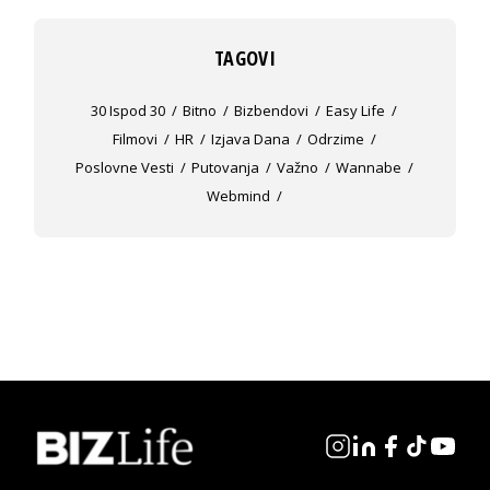
TAGOVI
30 Ispod 30
Bitno
Bizbendovi
Easy Life
Filmovi
HR
Izjava Dana
Odrzime
Poslovne Vesti
Putovanja
Važno
Wannabe
Webmind