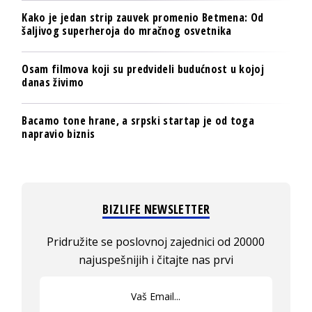
Kako je jedan strip zauvek promenio Betmena: Od
šaljivog superheroja do mračnog osvetnika
Osam filmova koji su predvideli budućnost u kojoj
danas živimo
Bacamo tone hrane, a srpski startap je od toga
napravio biznis
BIZLIFE NEWSLETTER
Pridružite se poslovnoj zajednici od 20000
najuspešnijih i čitajte nas prvi