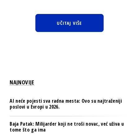
UČITAJ VIŠE
NAJNOVIJE
AI neće pojesti sva radna mesta: Ovo su najtraženiji
poslovi u Evropi u 2026.
Baja Patak: Milijarder koji ne troši novac, već uživa u
tome što ga ima