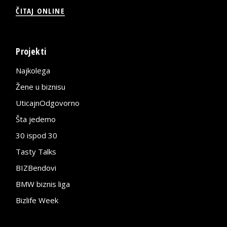
ČITAJ ONLINE
Projekti
Najkolega
Žene u biznisu
UticajnOdgovorno
Šta jedemo
30 ispod 30
Tasty Talks
BIZBendovi
BMW biznis liga
Bizlife Week